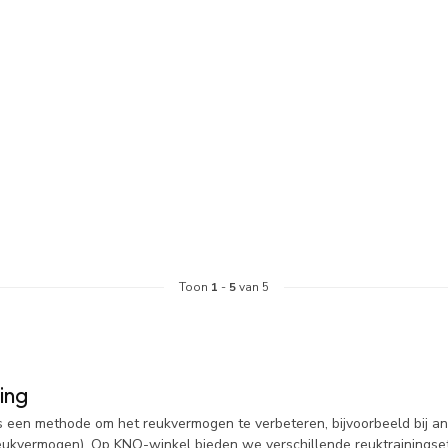
Toon
1
-
5
van 5
ing
is een methode om het reukvermogen te verbeteren, bijvoorbeeld bij an
eukvermogen). Op KNO-winkel bieden we verschillende reuktrainingse