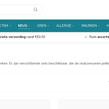
 STEM
NEUS
OREN
ALLERGIE
SNURKEN
M
ratis verzending
vanaf €50,00
Ruim
assort
terken. Er zijn verschillende sets beschikbaar, die de reukzenuwen pr