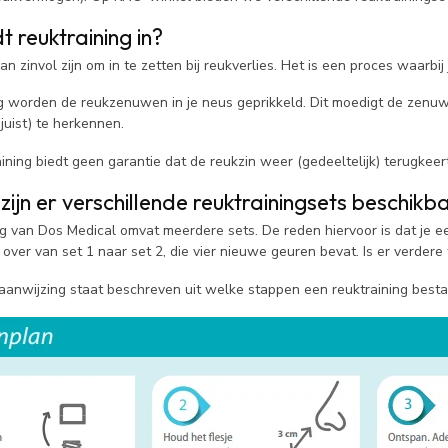
 reuktraining in?
an zinvol zijn om in te zetten bij reukverlies. Het is een proces waarb
ng worden de reukzenuwen in je neus geprikkeld. Dit moedigt de zenuwe
juist) te herkennen.
aining biedt geen garantie dat de reukzin weer (gedeeltelijk) terugkeer
jn er verschillende reuktrainingsets beschik
ng van Dos Medical omvat meerdere sets. De reden hiervoor is dat je e
over van set 1 naar set 2, die vier nieuwe geuren bevat. Is er verdere 
aanwijzing staat beschreven uit welke stappen een reuktraining bestaa