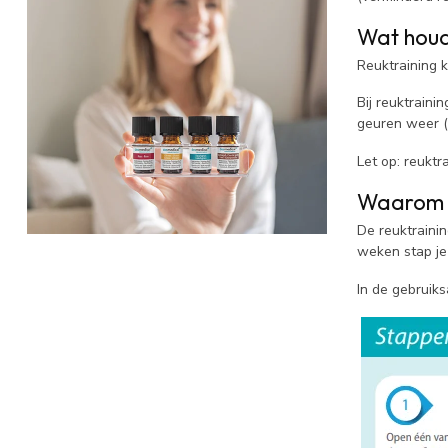
Wat houdt
Reuktraining k
Bij reuktraini
geuren weer (
Let op: reuktr
Waarom zi
De reuktraini
weken stap je 
In de gebruiks