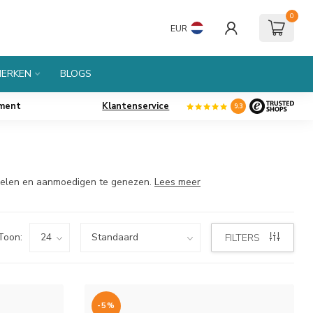
0
EUR
ERKEN
BLOGS
iment
Klantenservice
9.3
ikkelen en aanmoedigen te genezen.
Lees meer
Toon:
FILTERS
-5%