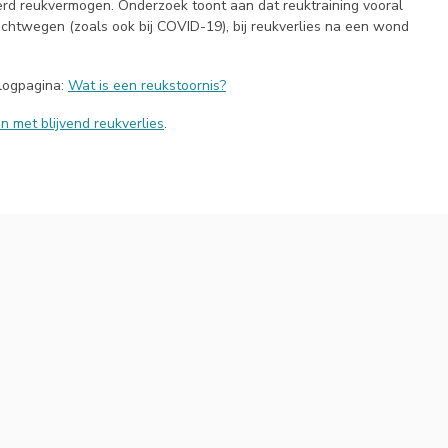
derd reukvermogen. Onderzoek toont aan dat reuktraining vooral
uchtwegen (zoals ook bij COVID-19), bij reukverlies na een wond
blogpagina:
Wat is een reukstoornis?
n met blijvend reukverlies
.