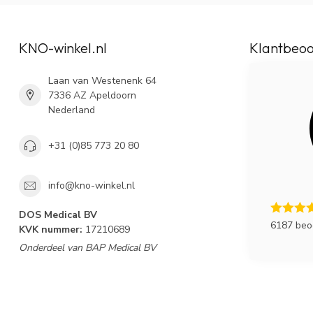
KNO-winkel.nl
Klantbeoo
Laan van Westenenk 64
7336 AZ Apeldoorn
Nederland
+31 (0)85 773 20 80
info@kno-winkel.nl
DOS Medical BV
6187 beo
KVK nummer:
17210689
Onderdeel van BAP Medical BV