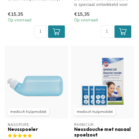
de neus en neusbijholten
is speciaal ontwikkeld voor
spo...
kinderen tot 12 jaar om de ...
€15,35
€15,35
Op voorraad
Op voorraad
medisch hulpmiddel
medisch hulpmiddel
NASOPURE
RHINICUR
Neusspoeler
Neusdouche met nasaal
spoelzout