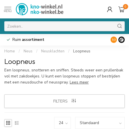
0
MENU
Ruim
assortiment
9.3
Home
/
Neus
/
Neusklachten
/
Loopneus
Loopneus
Een loopneus, snotteren en sniffen. Steeds weer een prullenbak
vol met zakdoekjes. U kunt een loopneus stoppen of bestrijden
met een neusdouche of neusspray.
Lees meer
FILTERS