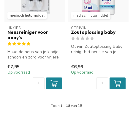
medisch hulpmiddel
medisch hulpmiddel
JIKKIES
OTRIVIN
Neusreiniger voor
Zoutoplossing baby
baby's
Otrivin Zoutoplossing Baby
Houd de neus van je kindje
reinigt het neusje van je
schoon en zorg voor vrijere
baby op milde en natuurlijk...
ademhaling met de Jikkies...
€7,95
€6,99
Op voorraad
Op voorraad
Toon
1
-
18
van 18