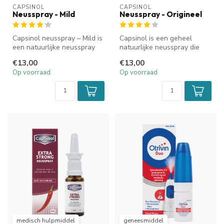
CAPSINOL
CAPSINOL
Neusspray - Mild
Neusspray - Origineel
Capsinol neusspray – Mild is
Capsinol is een geheel
een natuurlijke neusspray
natuurlijke neusspray die
met capsaïcine uit rode p...
helpt om vrijer te ademen
€13,00
€13,00
door ...
Op voorraad
Op voorraad
medisch hulpmiddel
geneesmiddel