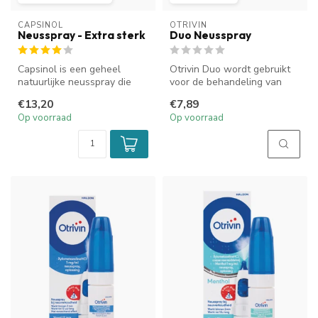
CAPSINOL
OTRIVIN
Neusspray - Extra sterk
Duo Neusspray
Capsinol is een geheel
Otrivin Duo wordt gebruikt
natuurlijke neusspray die
voor de behandeling van
helpt om vrijer te ademen
neusverstopping met
€13,20
€7,89
door ...
loopneus ...
Op voorraad
Op voorraad