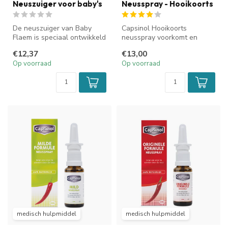
Neuszuiger voor baby's
Neusspray - Hooikoorts
De neuszuiger van Baby
Capsinol Hooikoorts
Flaem is speciaal ontwikkeld
neusspray voorkomt en
om de neus van jouw baby
vermindert neusklachten als
€12,37
€13,00
of ...
gevolg van...
Op voorraad
Op voorraad
medisch hulpmiddel
medisch hulpmiddel