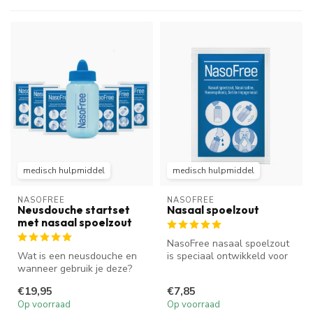
medisch hulpmiddel
medisch hulpmiddel
NASOFREE
NASOFREE
Neusdouche startset
Nasaal spoelzout
met nasaal spoelzout
NasoFree nasaal spoelzout
Wat is een neusdouche en
is speciaal ontwikkeld voor
wanneer gebruik je deze?
het reinigen van je neus e...
Een neusdouche helpt bij
€19,95
€7,85
een ...
Op voorraad
Op voorraad