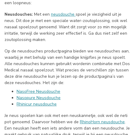
een loopneus:
Neusdouches:
Met een
neusdouche
spoel je viezigheid uit je
neus. Dit doe je met een speciale water-zoutoplossing, ook wel
nasaal spoelzout genoemd. Want dit zorgt voor zo min mogelijk
irritatie, terwijl de werking zeer effectief is. Ga dus niet zelf een
zoutoplossing maken.
Op de neusdouches productpagina bieden we neusdouches aan,
waarbij je met behulp van een handige knijpfles je neus spoelt.
Alle neusdouches kunnen gebruikt wordenin combinatie met Dos
Medical nasaal spoelzout. Wat precies de verschillen zijn tussen
deze drie neusdouche kun je lezen op de productpagina’s van
deze neusdouches. Het zijn de:
NasoFree Neusdouche
Nasopure Neusdouche
Rhinicur neusdouche
Je neus spoelen kan ook met een neuskannetje, ook wel de neti
pot genoemd. Daarvoor hebben we de
RhinoHorn neusdouche
.
Een neuskan heeft een iets andere vorm dan een neusdouche. Je
maakt gebruik van natuurlijke druk, terwijl je bij een neusdouche