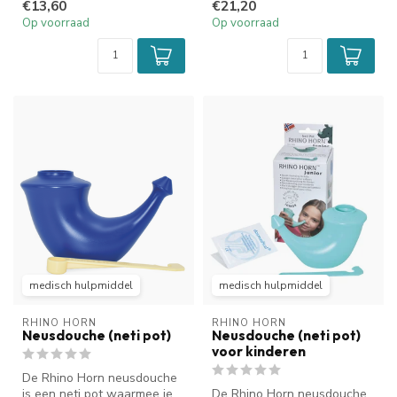
€13,60
€21,20
s...
Op voorraad
Op voorraad
medisch hulpmiddel
medisch hulpmiddel
RHINO HORN
RHINO HORN
Neusdouche (neti pot)
Neusdouche (neti pot)
voor kinderen
De Rhino Horn neusdouche
is een neti pot waarmee je
De Rhino Horn neusdouche