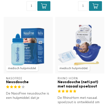
medisch hulpmiddel
medisch hulpmiddel
NASOFREE
RHINO HORN
Neusdouche
Neusdouche (neti pot)
met nasaal spoelzout
De NasoFree neusdouche is
een hulpmiddel dat je
De RhinoHorn met nasaal
gebruikt om de neus en
spoelzout is ontwikkeld om
neusbijho...
de neus en neusbijholten te