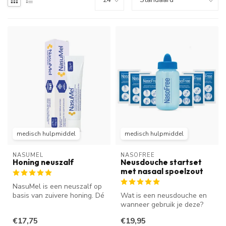
medisch hulpmiddel
medisch hulpmiddel
NASUMEL
NASOFREE
Honing neuszalf
Neusdouche startset
met nasaal spoelzout
NasuMel is een neuszalf op
basis van zuivere honing. Dé
Wat is een neusdouche en
keuze van de KNO-arts. H...
wanneer gebruik je deze?
Een neusdouche helpt bij
€17,75
€19,95
een ...