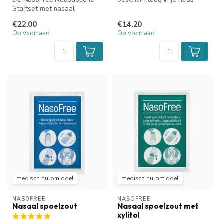
Startset met nasaal
kunnen pollen en
spoelzout met xylitol is
huisstofmijt het neu...
€22,00
€14,20
speciaal ont...
Op voorraad
Op voorraad
medisch hulpmiddel
medisch hulpmiddel
NASOFREE
NASOFREE
Nasaal spoelzout
Nasaal spoelzout met
xylitol