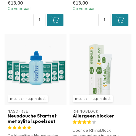
€13,00
€13,00
door ...
Op voorraad
Op voorraad
medisch hulpmiddel
medisch hulpmiddel
NASOFREE
RHINOBLOCK
Neusdouche Startset
Allergeen blocker
met xylitol spoelzout
Door de RhinoBlock
De NasoFree Neusdouche
beschermlaag in je neus