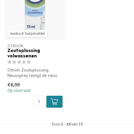
medisch hulpmiddel
OTRIVIN
Zoutoplossing
volwassenen
Otrivin Zoutoplossing
Neusspray reinigt de neus
op milde wijze bij
€6,99
verkoudheid o...
Op voorraad
Toon
1
-
19
van 19