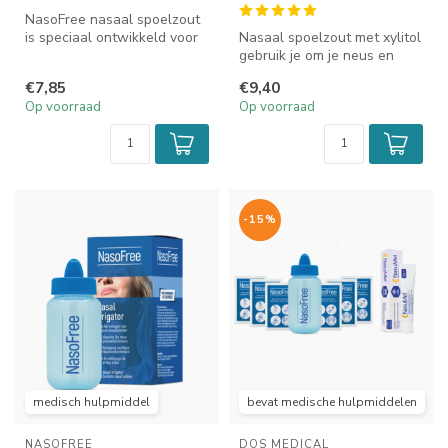
NasoFree nasaal spoelzout
is speciaal ontwikkeld voor
Nasaal spoelzout met xylitol
het reinigen van je neus e...
gebruik je om je neus en
bijholten te reinigen bij ...
€7,85
€9,40
Op voorraad
Op voorraad
-15%
medisch hulpmiddel
bevat medische hulpmiddelen
NASOFREE
DOS MEDICAL