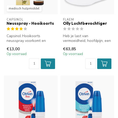
medisch hulpmiddel
CAPSINOL
FLAEM
Neusspray - Hooikoorts
Olly Luchtbevochtiger
Capsinol Hooikoorts
Heb je last van
neusspray voorkomt en
vermoeidheid, hoofdpijn, een
vermindert neusklachten als
verstopte neus, geïrriteerde
€13,00
€63,85
gevolg van...
luchtw...
Op voorraad
Op voorraad