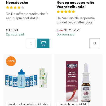
Neusdouche
Na een neusoperatie
Voordeelbundel
De NasoFree neusdouche is
een hulpmiddel dat je
De Na-Een-Neusoperatie
gebruikt om de neus en
bundel bevat alles voor
neusbijho...
goede nazorg na een
€13,60
€32,21
€37,70
neusoperatie....
Op voorraad
Op voorraad
-15%
bevat medische hulpmiddelen
medisch hulpmiddel