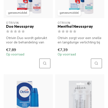
geneesmiddel
geneesmiddel
OTRIVIN
OTRIVIN
Duo Neusspray
Menthol Neusspray
Otrivin Duo wordt gebruikt
Otrivin zorgt voor een snelle
voor de behandeling van
en langdurige verlichting bij
neusverstopping met
neusverstopping. Het...
€7,89
€7,39
loopneus ...
Op voorraad
Op voorraad