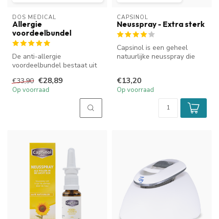
DOS MEDICAL
CAPSINOL
Allergie
Neusspray - Extra sterk
voordeelbundel
Capsinol is een geheel
De anti-allergie
natuurlijke neusspray die
voordeelbundel bestaat uit
helpt om vrijer te ademen
een NasoFree Startset en
door ...
€28,89
€13,20
€33,90
een tube R...
Op voorraad
Op voorraad