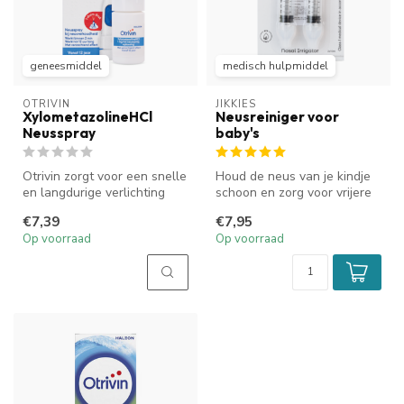
geneesmiddel
medisch hulpmiddel
OTRIVIN
JIKKIES
XylometazolineHCl
Neusreiniger voor
Neusspray
baby's
Otrivin zorgt voor een snelle
Houd de neus van je kindje
en langdurige verlichting
schoon en zorg voor vrijere
van neusverstopping. Het...
ademhaling met de Jikkies...
€7,39
€7,95
Op voorraad
Op voorraad