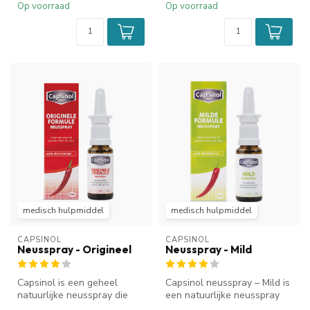
Op voorraad
Op voorraad
medisch hulpmiddel
medisch hulpmiddel
CAPSINOL
CAPSINOL
Neusspray - Origineel
Neusspray - Mild
Capsinol is een geheel
Capsinol neusspray – Mild is
natuurlijke neusspray die
een natuurlijke neusspray
helpt om vrijer te ademen
met capsaïcine uit rode p...