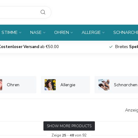
 STIMME
NASE
OHREN
ALLERGIE
SCHNARCH
Kostenloser Versand
ab €50.00
Breites
Spe
Ohren
Allergie
Schnarchen
Anzeig
SHOW MORE PRODUCTS
Zeige
25
-
48
von 92