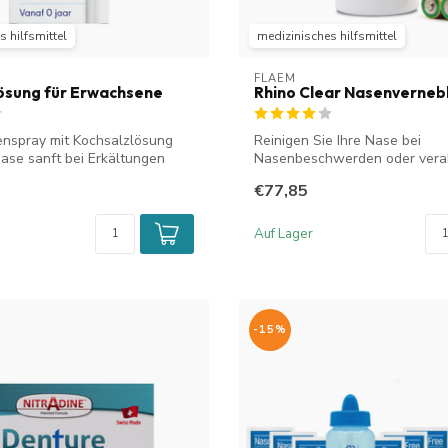
 hilfsmittel
medizinisches hilfsmittel
FLAEM
ösung für Erwachsene
Rhino Clear Nasenvernebl
enspray mit Kochsalzlösung
Reinigen Sie Ihre Nase bei
 Nase sanft bei Erkältungen
Nasenbeschwerden oder vera
Sie Medikamente mi...
€77,85
Auf Lager
-15%