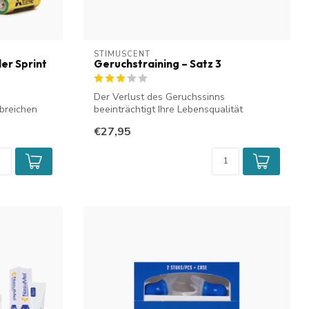
STIMUSCENT
er Sprint
Geruchstraining – Satz 3
Der Verlust des Geruchssinns
breichen
beeinträchtigt Ihre Lebensqualität
erheblich. Das S...
€27,95