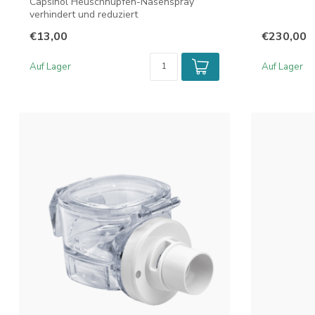
Capsinol Heuschnupfen-Nasenspray
verhindert und reduziert
Nasenbeschwerden, die ...
€13,00
€230,00
Auf Lager
Auf Lager