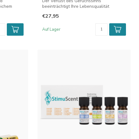
nd
Der Verlust des Geruchssinns
eichem
beeinträchtigt Ihre Lebensqualität
erheblich. Das S...
€27,95
Auf Lager