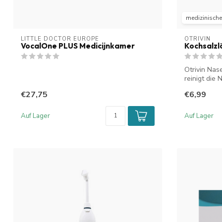
medizinisches
LITTLE DOCTOR EUROPE
OTRIVIN
VocalOne PLUS Medicijnkamer
Kochsalzl
Otrivin Nas
reinigt die
ode...
€27,75
€6,99
Auf Lager
Auf Lager