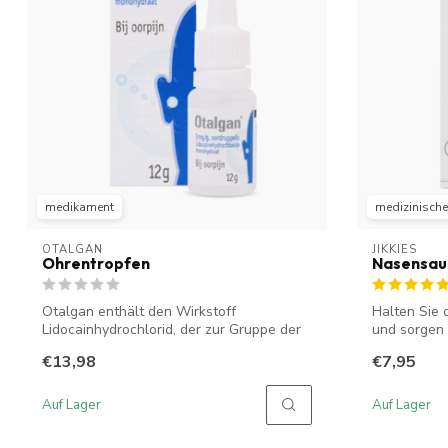
medikament
medizinisches
OTALGAN
JIKKIES
Ohrentropfen
Nasensaug
Otalgan enthält den Wirkstoff
Halten Sie 
Lidocainhydrochlorid, der zur Gruppe der
und sorgen 
Lokalanäs...
Ji...
€13,98
€7,95
Auf Lager
Auf Lager