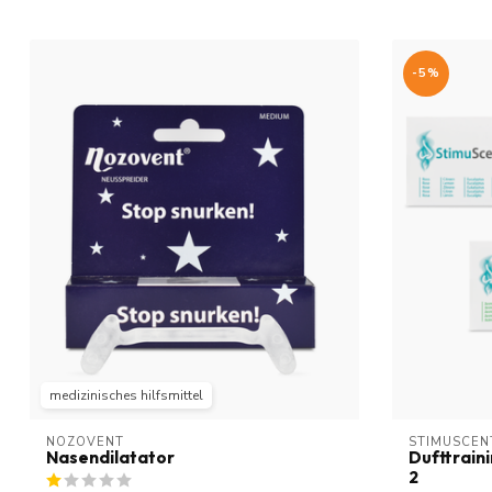
-5%
medizinisches hilfsmittel
NOZOVENT
STIMUSCEN
Nasendilatator
Dufttraini
2