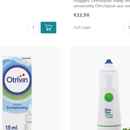
Pluggerz Ohrstöpsel Sleep si
universelle Ohrstöpsel aus w
Silikonmateria...
€12,50
Auf Lager