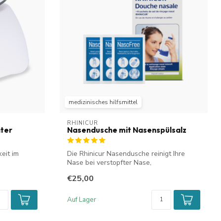
medizinisches hilfsmittel
RHINICUR
ter
Nasendusche mit Nasenspülsalz
keit im
Die Rhinicur Nasendusche reinigt Ihre
Nase bei verstopfter Nase,
Heuschnupfen, H...
€25,00
Auf Lager