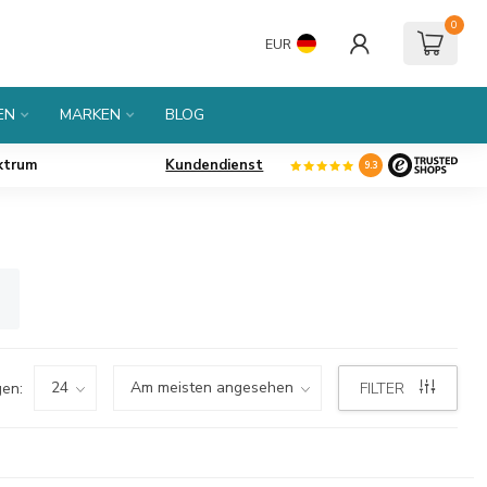
0
EUR
EN
MARKEN
BLOG
ktrum
Kundendienst
9.3
en:
FILTER