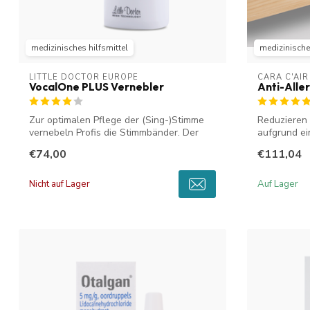
medizinisches hilfsmittel
medizinisches
LITTLE DOCTOR EUROPE
CARA C'AIR
VocalOne PLUS Vernebler
Anti-Alle
Zur optimalen Pflege der (Sing-)Stimme
Reduzieren
vernebeln Profis die Stimmbänder. Der
aufgrund ei
Voc...
mit dem C...
€74,00
€111,04
Nicht auf Lager
Auf Lager