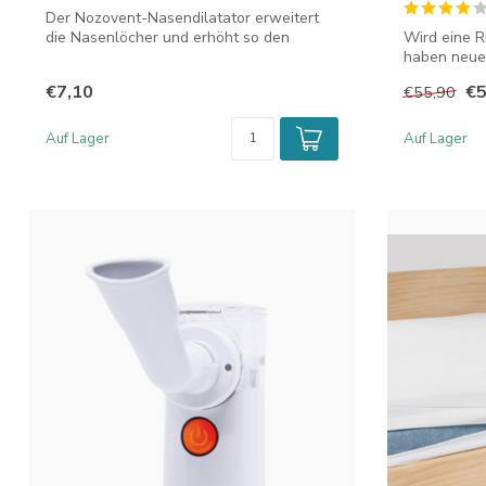
Der Nozovent-Nasendilatator erweitert
die Nasenlöcher und erhöht so den
Wird eine R
Luftstro...
haben neuer
Tr...
€7,10
€5
€55,90
Auf Lager
Auf Lager