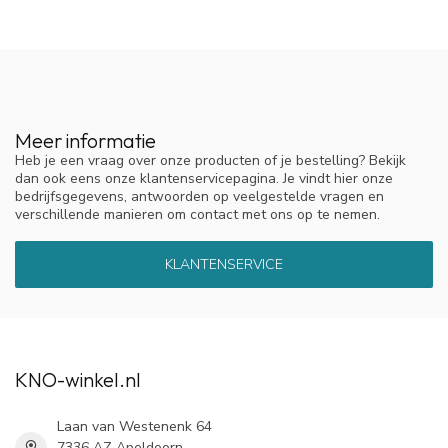
Rijvaardigheid en het gebruik van machines
Voor zover bekend heeft A.Vogel Echinaforce druppels geen
invloed op de rijvaardigheid en het vermogen om machines te
bedienen, mits gebruikt volgens de aanbevolen dosering.
Gebruik van A.Vogel Echinaforce druppels in
combinatie met andere geneesmiddelen
Meer informatie
Er zijn geen interacties met andere geneesmiddelen bekend.
Heb je een vraag over onze producten of je bestelling? Bekijk
dan ook eens onze klantenservicepagina. Je vindt hier onze
Informeer uw arts of apotheker wanneer u andere
bedrijfsgegevens, antwoorden op veelgestelde vragen en
verschillende manieren om contact met ons op te nemen.
geneesmiddelen gebruikt of kort geleden heeft gebruikt.
Hoe wordt A.Vogel Echinaforce druppels
KLANTENSERVICE
gebruikt?
Tenzij anders is voorgeschreven:
Volwassenen en kinderen ouder dan 12 jaar:
KNO-winkel.nl
3-5 keer daags 20-25 druppels in wat water innemen.
Als de klachten verergeren
Laan van Westenenk 64
7336 AZ Apeldoorn