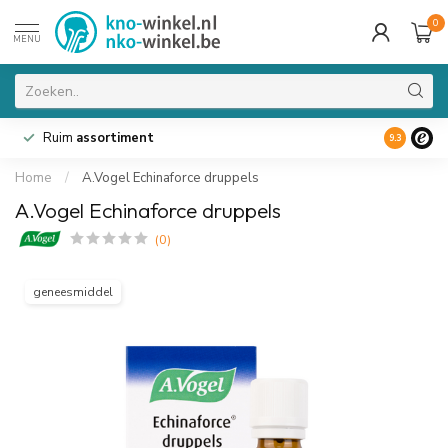
0
MENU
Ruim
assortiment
9.3
Home
/
A.Vogel Echinaforce druppels
A.Vogel Echinaforce druppels
(0)
geneesmiddel