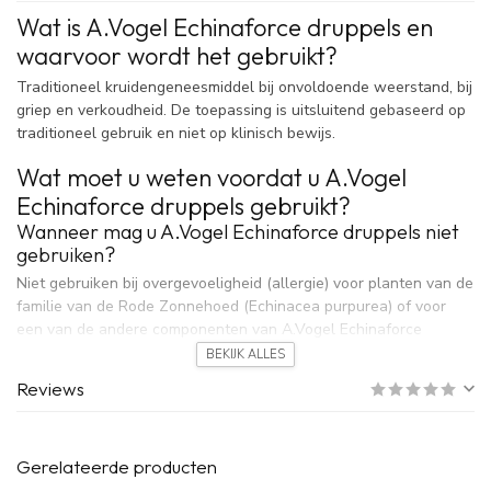
Wat is A.Vogel Echinaforce druppels en
waarvoor wordt het gebruikt?
Traditioneel kruidengeneesmiddel bij onvoldoende weerstand, bij
griep en verkoudheid. De toepassing is uitsluitend gebaseerd op
traditioneel gebruik en niet op klinisch bewijs.
Wat moet u weten voordat u A.Vogel
Echinaforce druppels gebruikt?
Wanneer mag u A.Vogel Echinaforce druppels niet
gebruiken?
Niet gebruiken bij overgevoeligheid (allergie) voor planten van de
familie van de Rode Zonnehoed (Echinacea purpurea) of voor
een van de andere componenten van A.Vogel Echinaforce
druppels.
BEKIJK ALLES
Reviews
Vanwege het alcoholgehalte wordt dit product afgeraden bij
kinderen jonger dan 12 jaar.
Wanneer moet u extra voorzichtig zijn met A.Vogel
Gerelateerde producten
Echinaforce druppels?