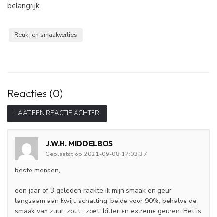
belangrijk.
Reuk- en smaakverlies
Reacties (0)
LAAT EEN REACTIE ACHTER
J.W.H. MIDDELBOS
Geplaatst op 2021-09-08 17:03:37
beste mensen,
een jaar of 3 geleden raakte ik mijn smaak en geur
langzaam aan kwijt, schatting, beide voor 90%, behalve de
smaak van zuur, zout , zoet, bitter en extreme geuren. Het is