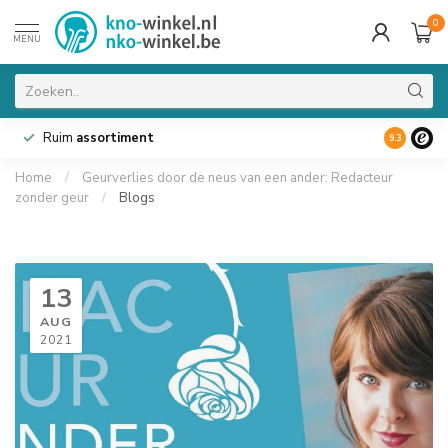
0
MENU
Ruim
assortiment
9.3
Home
/
Geurverlies door de neus van een ander: Redacteur
zonder geur
/
Blogs
13
AUG
2021