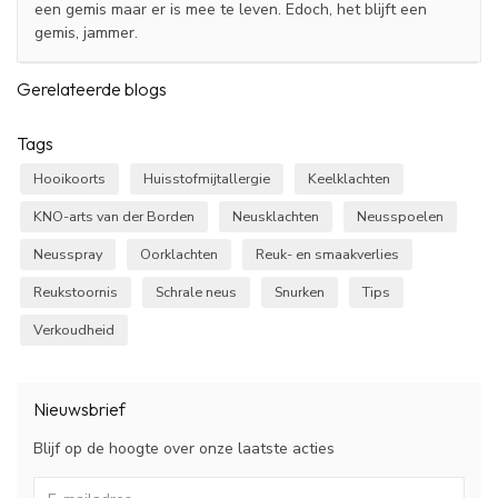
een gemis maar er is mee te leven. Edoch, het blijft een
gemis, jammer.
Gerelateerde blogs
Tags
Hooikoorts
Huisstofmijtallergie
Keelklachten
KNO-arts van der Borden
Neusklachten
Neusspoelen
Neusspray
Oorklachten
Reuk- en smaakverlies
Reukstoornis
Schrale neus
Snurken
Tips
Verkoudheid
Nieuwsbrief
Blijf op de hoogte over onze laatste acties