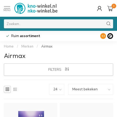
0
MENU
Ruim
assortiment
9.3
Home
/
Merken
/
Airmax
Airmax
FILTERS