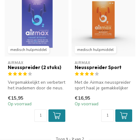
medisch hulpmiddel
medisch hulpmiddel
AIRMAX
AIRMAX
Neusspreider (2 stuks)
Neusspreider Sport
Vergemakkelijkt en verbetert
Met de Airmax neusspreider
het inademen door de neus.
sport haal je gemakkelijker
Verbetert de luchtstroom...
adem door je neus tijdens...
€15,95
€16,95
Op voorraad
Op voorraad
Toon
1
-
2
van 2