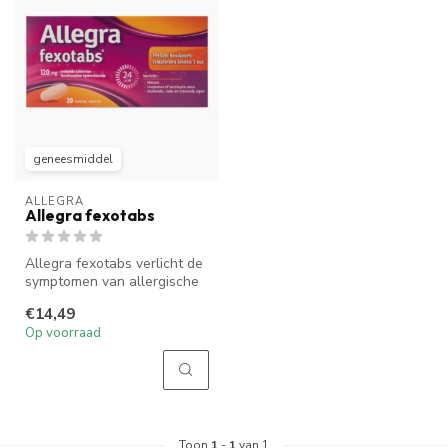
geneesmiddel
ALLEGRA
Allegra fexotabs
Allegra fexotabs verlicht de
symptomen van allergische
rhinitis (bijvoorbeeld ho...
€14,49
Op voorraad
Toon
1
-
1
van 1