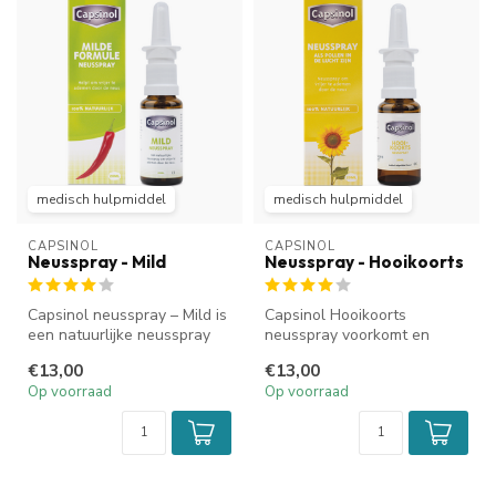
medisch hulpmiddel
medisch hulpmiddel
CAPSINOL
CAPSINOL
Neusspray - Mild
Neusspray - Hooikoorts
Capsinol neusspray – Mild is
Capsinol Hooikoorts
een natuurlijke neusspray
neusspray voorkomt en
met capsaïcine uit rode p...
vermindert neusklachten als
€13,00
€13,00
gevolg van...
Op voorraad
Op voorraad