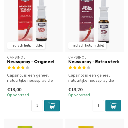
medisch hulpmiddel
medisch hulpmiddel
CAPSINOL
CAPSINOL
Neusspray - Origineel
Neusspray - Extra sterk
Capsinol is een geheel
Capsinol is een geheel
natuurlijke neusspray die
natuurlijke neusspray die
helpt om vrijer te ademen
helpt om vrijer te ademen
€13,00
€13,20
door ...
door ...
Op voorraad
Op voorraad