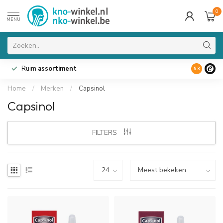
0
MENU
Ruim
assortiment
9.3
Home
/
Merken
/
Capsinol
Capsinol
FILTERS