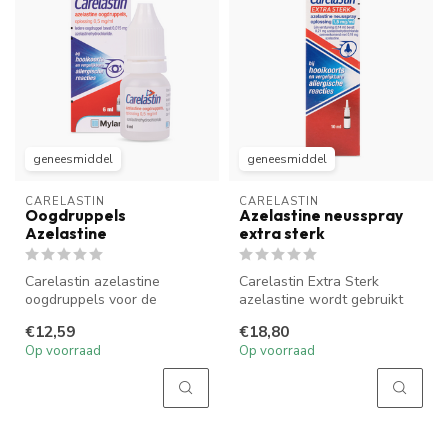
geneesmiddel
geneesmiddel
CARELASTIN
CARELASTIN
Oogdruppels
Azelastine neusspray
Azelastine
extra sterk
Carelastin azelastine
Carelastin Extra Sterk
oogdruppels voor de
azelastine wordt gebruikt
behandeling en preventie
voor de behandeling van
€12,59
€18,80
van de sympto...
allergi...
Op voorraad
Op voorraad