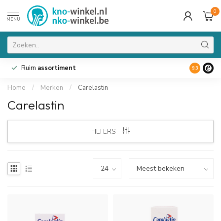
0
MENU
Ruim
assortiment
9.3
Home
/
Merken
/
Carelastin
Carelastin
FILTERS