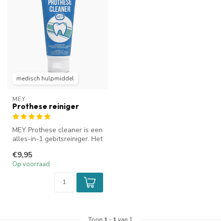
medisch hulpmiddel
MEY
Prothese reiniger
MEY Prothese cleaner is een
alles-in-1 gebitsreiniger. Het
wordt aanbevolen door...
€9,95
Op voorraad
Toon
1
-
1
van 1