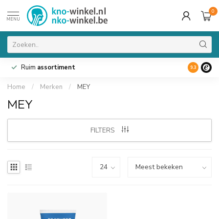
0
MENU
Ruim
assortiment
9.3
Home
/
Merken
/
MEY
MEY
FILTERS