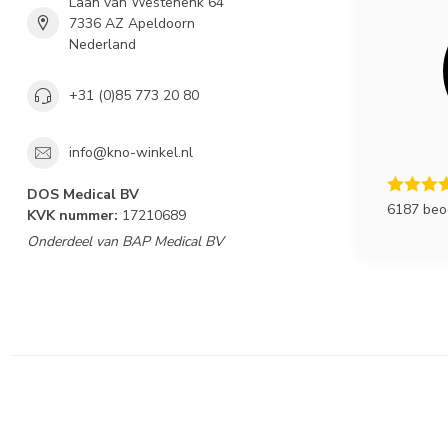
Laan van Westenenk 64
7336 AZ Apeldoorn
Nederland
+31 (0)85 773 20 80
info@kno-winkel.nl
DOS Medical BV
6187 beo
KVK nummer:
17210689
Onderdeel van BAP Medical BV