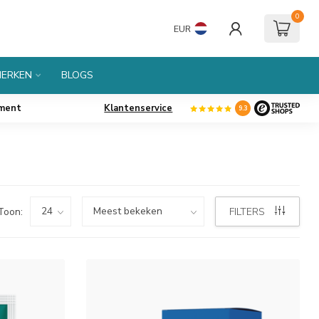
0
EUR
ERKEN
BLOGS
iment
Klantenservice
9.3
Toon:
FILTERS