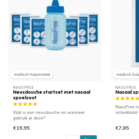
medisch hulpmiddel
medisch hul
NASOFREE
NASOFREE
Neusdouche startset met nasaal
Nasaal sp
spoelzout
NasoFree na
Wat is een neusdouche en wanneer
ontwikkeld 
gebruik je deze?
e...
Een neusdouche helpt bij een ...
€19,95
€7,85