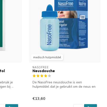
medisch hulpmiddel
NASOFREE
tol
Neusdouche
ebruik je
De NasoFree neusdouche is een
en bij ...
hulpmiddel dat je gebruikt om de neus en
neusbijho...
€13,60