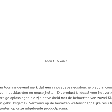
Toon
1
-
5
van 5
en toonaangevend merk dat een innovatieve neusdouche biedt, in combi
g van neusklachten en neusbijholten. Dit product is ideaal voor het v
rdige oplossingen die zijn ontwikkeld met de behoeften van zowel KNO
 en gebruiksgemak. Vertrouw op de bewezen wetenschappelijke result
zouten op onze uitgebreide productpagina.