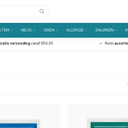
 STEM
NEUS
OREN
ALLERGIE
SNURKEN
M
ratis verzending
vanaf €50,00
Ruim
assort