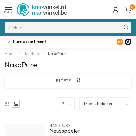
0
MENU
Ruim
assortiment
9.3
Home
/
Merken
/
NasoPure
NasoPure
FILTERS
NASOPURE
Neusspoeler