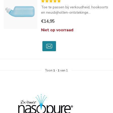
Toe te passen bij verkoudheid, hooikoorts
en neusbijholten-ontstekinge...
€14,95
Niet op voorraad
Toon
1
-
1
van 1