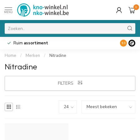
0
MENU
Ruim
assortiment
9.3
Home
/
Merken
/
Nitradine
Nitradine
FILTERS