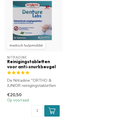
medisch hulpmiddel
NITRADINE
Reinigingstabletten
voor anti-snurkbeugel
De Nitradine "ORTHO &
JUNIOR reinigingstabletten
zijn bedoeld voor het
€20,50
reinigen ...
Op voorraad