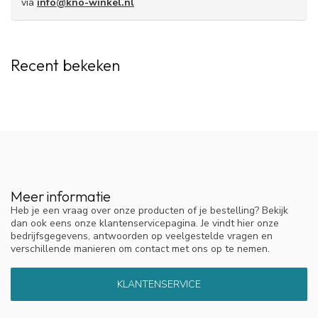
via
info@kno-winkel.nl
begeleiding) of mensen voor wie een ‘knijp-neusdouche’ lastig is
om te hanteren.
Recent bekeken
Meer informatie
Heb je een vraag over onze producten of je bestelling? Bekijk
dan ook eens onze klantenservicepagina. Je vindt hier onze
bedrijfsgegevens, antwoorden op veelgestelde vragen en
verschillende manieren om contact met ons op te nemen.
KLANTENSERVICE