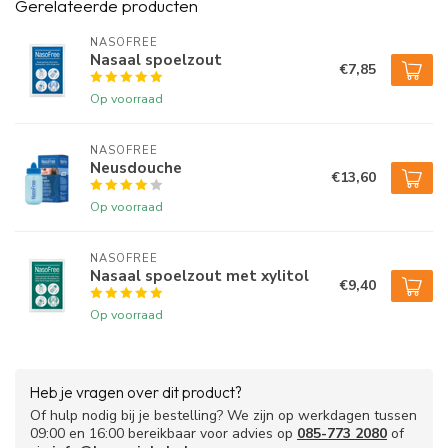
Gerelateerde producten
Neusverkoudheid
Verstopping van de neusbijholten
NASOFREE
Nasaal spoelzout
Inhalatieallergie door bijvoorbeeld pollen, huisstofmijt en
€7,85
dierlijke huidschilfers
Op voorraad
Deze klachten leiden op hun beurt tot onder meer een verstopte
neus, hoofdpijn, slapeloosheid en niezen.
NASOFREE
Neusdouche
€13,60
Door de neus te reinigen met de NasuClear™ en nasaal
spoelzoet maakt u de neus en neusbijholten schoon. Daardoor
Op voorraad
worden klachten verminderd of voorkomen.
NASOFREE
De KNO-arts kan de NasuClear™ ook adviseren na een operatie
Nasaal spoelzout met xylitol
of bezoek aan de polikliniek.
€9,40
Op voorraad
Gebruik
Dien 2,5 gram spoelzout per 250 ml lauwwarm water via de neus
toe met de NasuClear™. Gebruik hiervoor geen keukenzout, maar
nasaal spoelzout. Dit is ontwikkeld in samenwerking met KNO-
Heb je vragen over dit product?
artsen.
Of hulp nodig bij je bestelling? We zijn op werkdagen tussen
09:00 en 16:00 bereikbaar voor advies op
085-773 2080
of
De NasuClear™ kan worden gebruikt door kinderen (onder