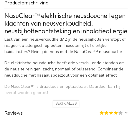
Productomschrijving
NasuClear™ elektrische neusdouche tegen
klachten van neusverkoudheid,
neusbijholtenontsteking en inhalatieallergie
Last van een neusverkoudheid? Zijn de neusbijholten verstopt of
reageert u allergisch op pollen, huisstofmijt of dierlijke
huidschilfers? Reinig de neus met de NasuClear™ neusdouche.
De elektrische neusdouche heeft drie verschillende standen om
de neus te reinigen: zacht, normaal of pulserend. Combineer de
neusdouche met nasaal spoelzout voor een optimaal effect.
De NasuClear™ is draadloos en oplaadbaar. Daardoor kan hij
overal worden gebruikt.
Werking
BEKIJK ALLES
Als we inademen, nestelen allergenen zich op het neusslijmvlies.
Reviews
Daardoor kunnen inhalatie-allergieklachten ontstaan. Daarnaast
kunnen er door het jaar heen neusklachten voorkomen. Denk
aan: