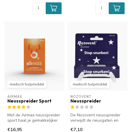
medisch hulpmiddel
medisch hulpmiddel
AIRMAX
NOZOVENT
Neusspreider Sport
Neusspreider
Met de Airmax neusspreider
De Nozovent neusspreider
sport haal je gemakkelijker
verwijdt de neusgaten en
adem door je neus tijdens...
vergroot daarmee de
€16,95
€7,10
luchtstroo...