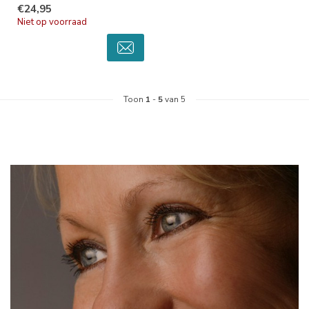
€24,95
neus...
Niet op voorraad
Toon
1
-
5
van 5