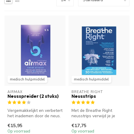
medisch hulpmiddel
medisch hulpmiddel
AIRMAX
BREATHE RIGHT
Neusspreider (2 stuks)
Neusstrips
Vergemakkelijkt en verbetert
Met de Breathe Right
het inademen door de neus.
neusstrips verwijd je je
Verbetert de luchtstroom...
neusvleugels, waardoor de
€15,95
€17,75
neusadem...
Op voorraad
Op voorraad