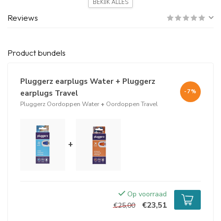
BEKIJK ALLES
toe last van uw oren tijdens het zwemmen of douchen en wilt u
uw gehoorgang watervrij houden? Dan zijn de Pluggerz earplugs
Reviews
Water oordoppen een goede keuze. De oordopjes beschermen
daarbij in een lawaaierig zwembad ook nog eens de oren tegen
gehoorbeschadiging.
Product bundels
Schoonmaken
Pluggerz earplugs water oordopjes maakt u gemakkelijk schoon
Pluggerz earplugs Water + Pluggerz
met wat handwarm water en zeep. Laat ze daarna goed
earplugs Travel
-7%
opdrogen aan de lucht. Door alcohol, zuren en afdrogen kunnen
Pluggerz Oordoppen Water
+
Oordoppen Travel
de oordopjes beschadigen.
+
Op voorraad
€23,51
€25,00