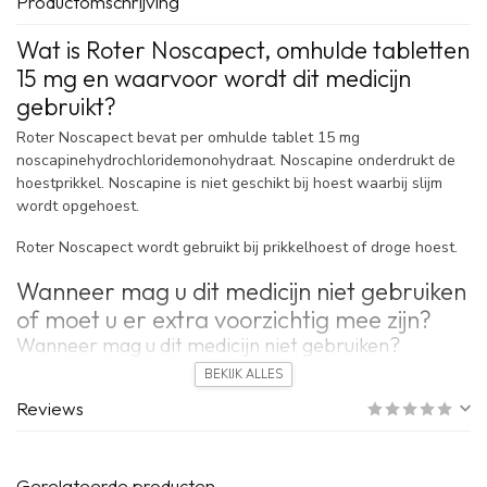
Productomschrijving
Wat is Roter Noscapect, omhulde tabletten
15 mg en waarvoor wordt dit medicijn
gebruikt?
Roter Noscapect bevat per omhulde tablet 15 mg
noscapinehydrochloridemonohydraat. Noscapine onderdrukt de
hoestprikkel. Noscapine is niet geschikt bij hoest waarbij slijm
wordt opgehoest.
Roter Noscapect wordt gebruikt bij prikkelhoest of droge hoest.
Wanneer mag u dit medicijn niet gebruiken
of moet u er extra voorzichtig mee zijn?
Wanneer mag u dit medicijn niet gebruiken?
U bent allergisch voor een van de stoffen in dit medicijn.
Deze
BEKIJK ALLES
stoffen kunt u vinden onder het kopje ‘Welke stoffen zit er in dit
Reviews
medicijn?’.
Wanneer moet u extra voorzichtig zijn met dit
medicijn?
Gerelateerde producten