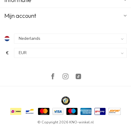
De tijdsduur tussen eventuele meerdere doseringen dient
minimaal 4 uur te bedragen.
Mijn account
Wijze van gebruik
De omhulde tabletten in hun geheel doorslikken, desnoods met
wat water. Niet stukbijten, omdat dan de bittere smaak van het
medicijn vrijkomt.
€
Heeft u te veel van dit medicijn ingenomen?
Verschijnselen van overdosering zijn o.a. opwinding, angst,
huiduitslag, misselijkheid, braken, duizeligheid, slaperigheid,
ademhalingsproblemen, versnelde hartslag, stuipen en coma.
Wanneer u te veel van dit medicijn heeft ingenomen, neem dan
onmiddellijk contact op met uw arts of apotheker.
Bent u vergeten dit medicijn in te nemen?
Wanneer u een dosis gemist hebt, neem dan zo snel mogelijk
deze dosis alsnog in. Als het echter bijna tijd is voor de volgende
© Copyright 2026 KNO-winkel.nl
dosis, sla dan de gemiste dosis over en ga verder met uw