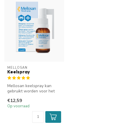
MELLOSAN
Keelspray
Mellosan keelspray kan
gebruikt worden voor het
verzachten van je keel en
€12,59
voor h...
Op voorraad