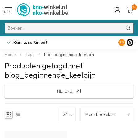
0
MENU
Ruim
assortiment
9.3
Home
/
Tags
/
blog_beginnende_keelpijn
Producten getagd met
blog_beginnende_keelpijn
FILTERS