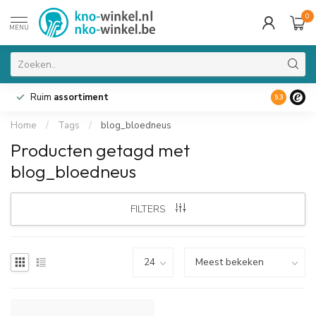
0
MENU
Ruim
assortiment
9.3
Home
/
Tags
/
blog_bloedneus
Producten getagd met
blog_bloedneus
FILTERS