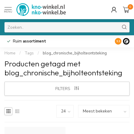
0
MENU
Ruim
assortiment
9.3
Home
/
Tags
/
blog_chronische_bijholteontsteking
Producten getagd met
blog_chronische_bijholteontsteking
FILTERS