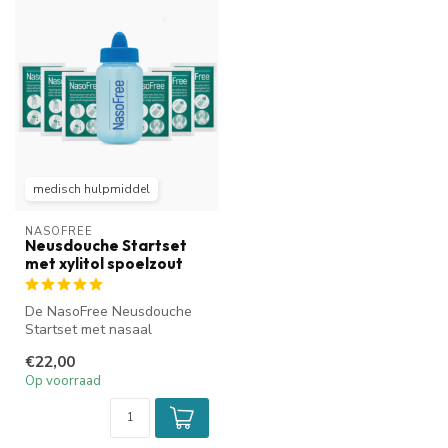
medisch hulpmiddel
NASOFREE
Neusdouche Startset
met xylitol spoelzout
De NasoFree Neusdouche
Startset met nasaal
spoelzout met xylitol is
€22,00
speciaal ont...
Op voorraad