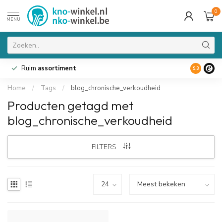
0
MENU
Ruim
assortiment
9.3
Home
/
Tags
/
blog_chronische_verkoudheid
Producten getagd met
blog_chronische_verkoudheid
FILTERS