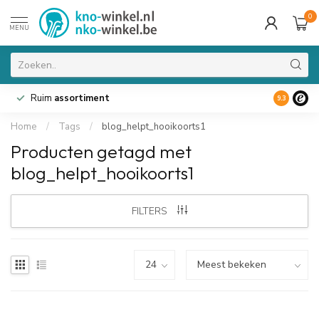
0
MENU
Ruim
assortiment
9.3
Home
/
Tags
/
blog_helpt_hooikoorts1
Producten getagd met
blog_helpt_hooikoorts1
FILTERS