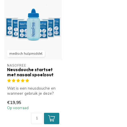
medisch hulpmiddel
NASOFREE
Neusdouche startset
met nasaal spoelzout
Wat is een neusdouche en
wanneer gebruik je deze?
Een neusdouche helpt bij
€19,95
een ...
Op voorraad