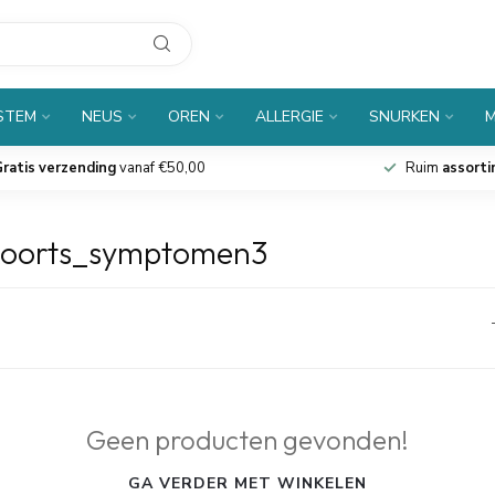
 STEM
NEUS
OREN
ALLERGIE
SNURKEN
M
ratis verzending
vanaf €50,00
Ruim
assort
ikoorts_symptomen3
Geen producten gevonden!
GA VERDER MET WINKELEN