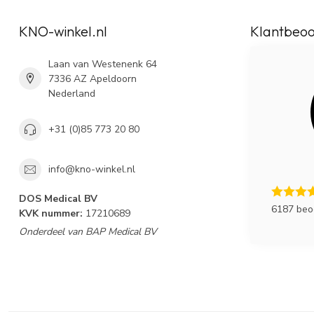
KNO-winkel.nl
Klantbeoo
Laan van Westenenk 64
7336 AZ Apeldoorn
Nederland
+31 (0)85 773 20 80
info@kno-winkel.nl
DOS Medical BV
6187 beo
KVK nummer:
17210689
Onderdeel van BAP Medical BV