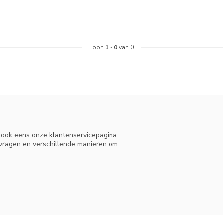
Toon
1
-
0
van 0
n ook eens onze klantenservicepagina.
 vragen en verschillende manieren om