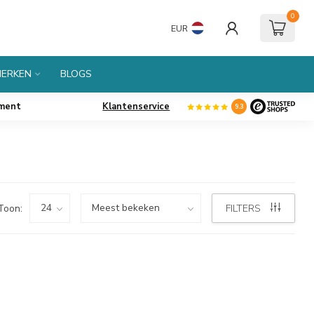
0
EUR
ERKEN
BLOGS
iment
Klantenservice
9.3
Toon:
FILTERS