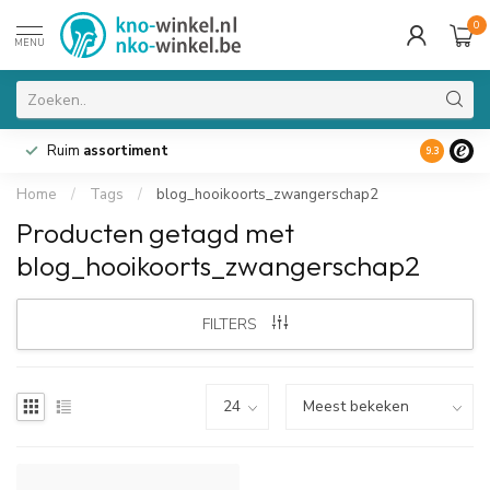
0
MENU
Ruim
assortiment
9.3
Home
/
Tags
/
blog_hooikoorts_zwangerschap2
Producten getagd met
blog_hooikoorts_zwangerschap2
FILTERS