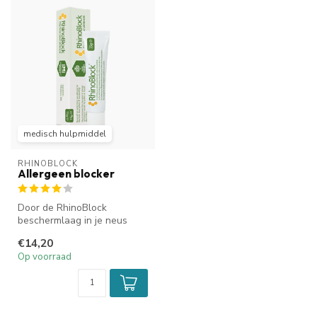
medisch hulpmiddel
RHINOBLOCK
Allergeen blocker
Door de RhinoBlock
beschermlaag in je neus
kunnen pollen en
€14,20
huisstofmijt het neu...
Op voorraad