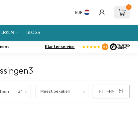
0
EUR
ERKEN
BLOGS
iment
Klantenservice
9.3
ssingen3
Toon:
FILTERS