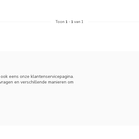
Toon
1
-
1
van 1
n ook eens onze klantenservicepagina.
 vragen en verschillende manieren om