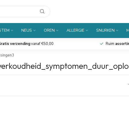
 STEM
NEUS
OREN
ALLERGIE
SNURKEN
M
ratis verzending
vanaf €50,00
Ruim
assort
singen3
sverkoudheid_symptomen_duur_oplo