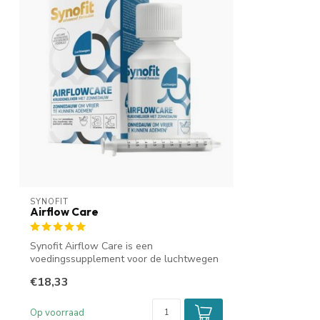
SYNOFIT
Airflow Care
Synofit Airflow Care is een
voedingssupplement voor de luchtwegen
die helpt om v...
€18,33
Op voorraad