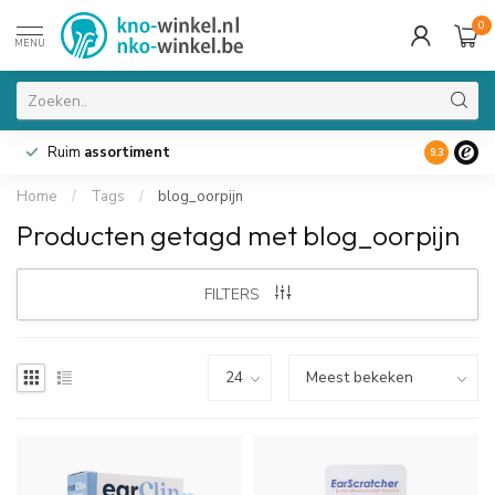
0
MENU
Ruim
assortiment
9.3
Home
/
Tags
/
blog_oorpijn
Producten getagd met blog_oorpijn
FILTERS