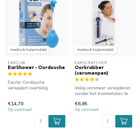
medisch hulpmiddel
medisch hulpmiddel
EARCLIN
EARSCRATCHER
EarShower - Oordouche
Oorkrabber
(cerumenpen)
Earclin Oordouche
verwijdert overtollig
Veilig oorsmeer verwijderen,
oorsmeer. De oordouche
zonder het trommelvlies te
maakt gebruik van...
beschadigen.
€14,70
€6,85
Op voorraad
Op voorraad