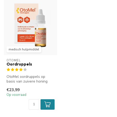
medisch hulpmiddel
OTOMEL
Oordruppels
OtoMel oordruppels op
basis van zuivere honing
verzachten en verzorgen de
€23,99
uitwen...
Op voorraad