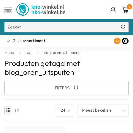
0
MENU
Ruim
assortiment
9.3
Home
/
Tags
/
blog_oren_uitspuiten
Producten getagd met
blog_oren_uitspuiten
FILTERS