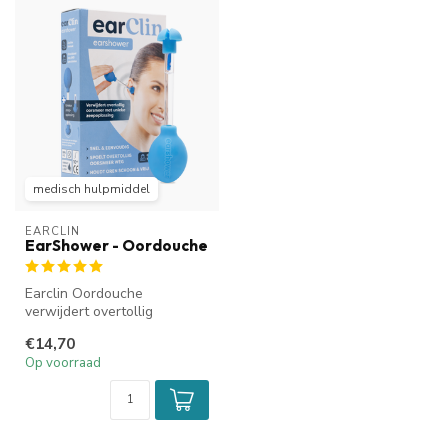
medisch hulpmiddel
EARCLIN
EarShower - Oordouche
Earclin Oordouche
verwijdert overtollig
oorsmeer. De oordouche
€14,70
maakt gebruik van...
Op voorraad