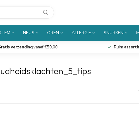
 STEM
NEUS
OREN
ALLERGIE
SNURKEN
M
ratis verzending
vanaf €50,00
Ruim
assort
udheidsklachten_5_tips