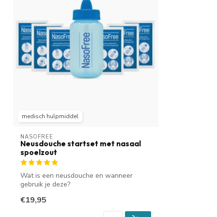
medisch hulpmiddel
NASOFREE
Neusdouche startset met nasaal
spoelzout
Wat is een neusdouche en wanneer
gebruik je deze?
Een neusdouche helpt bij een ...
€19,95