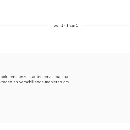
Toon
1
-
1
van 1
n ook eens onze klantenservicepagina.
 vragen en verschillende manieren om