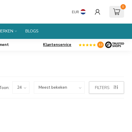
0
EUR
ERKEN
BLOGS
iment
Klantenservice
9.3
Toon:
FILTERS