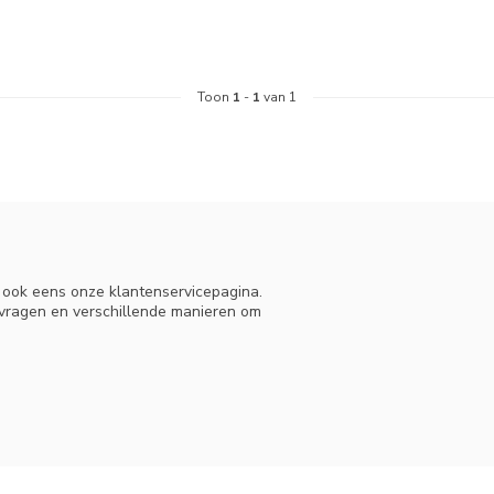
Toon
1
-
1
van 1
n ook eens onze klantenservicepagina.
 vragen en verschillende manieren om