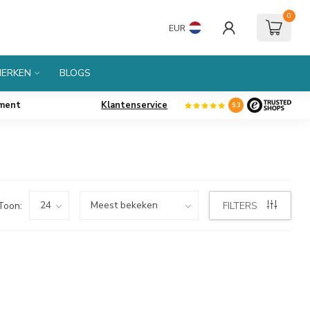
0
EUR
ERKEN
BLOGS
iment
Klantenservice
9.3
Toon:
FILTERS