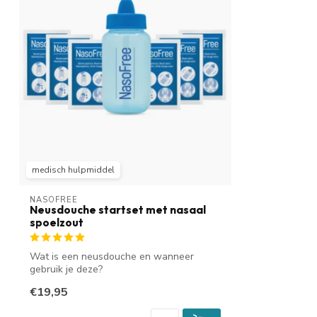
medisch hulpmiddel
NASOFREE
Neusdouche startset met nasaal
spoelzout
Wat is een neusdouche en wanneer
gebruik je deze?
Een neusdouche helpt bij een ...
€19,95