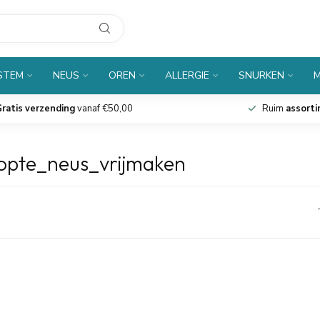
 STEM
NEUS
OREN
ALLERGIE
SNURKEN
M
ratis verzending
vanaf €50,00
Ruim
assort
topte_neus_vrijmaken