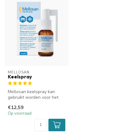
MELLOSAN
Keelspray
Mellosan keelspray kan
gebruikt worden voor het
verzachten van je keel en
€12,59
voor h...
Op voorraad