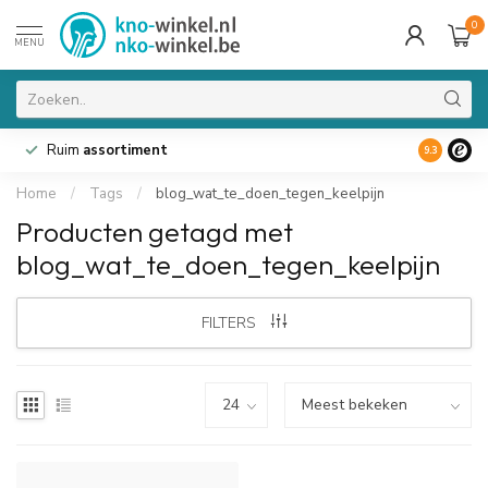
0
MENU
Ruim
assortiment
9.3
Home
/
Tags
/
blog_wat_te_doen_tegen_keelpijn
Producten getagd met
blog_wat_te_doen_tegen_keelpijn
FILTERS