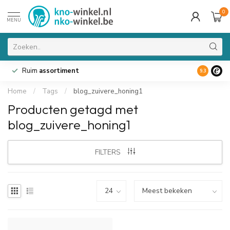
0
MENU
Ruim
assortiment
9.3
Home
/
Tags
/
blog_zuivere_honing1
Producten getagd met
blog_zuivere_honing1
FILTERS