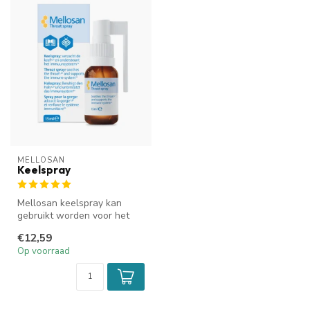
MELLOSAN
Keelspray
Mellosan keelspray kan
gebruikt worden voor het
verzachten van je keel en
€12,59
voor h...
Op voorraad