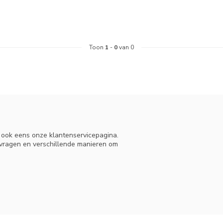
Toon
1
-
0
van 0
n ook eens onze klantenservicepagina.
 vragen en verschillende manieren om