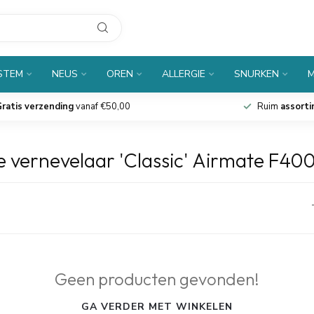
 STEM
NEUS
OREN
ALLERGIE
SNURKEN
M
ratis verzending
vanaf €50,00
Ruim
assort
 vernevelaar 'Classic' Airmate F40
Geen producten gevonden!
GA VERDER MET WINKELEN