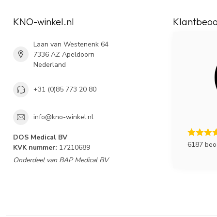
KNO-winkel.nl
Klantbeoo
Laan van Westenenk 64
7336 AZ Apeldoorn
Nederland
+31 (0)85 773 20 80
info@kno-winkel.nl
DOS Medical BV
6187 beo
KVK nummer:
17210689
Onderdeel van BAP Medical BV