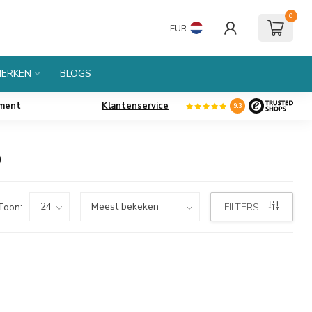
0
EUR
ERKEN
BLOGS
iment
Klantenservice
9.3
0
Toon:
FILTERS