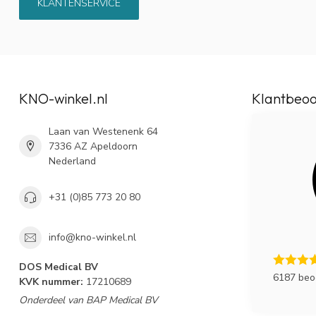
KLANTENSERVICE
KNO-winkel.nl
Klantbeoo
Laan van Westenenk 64
7336 AZ Apeldoorn
Nederland
+31 (0)85 773 20 80
info@kno-winkel.nl
DOS Medical BV
6187 beo
KVK nummer:
17210689
Onderdeel van BAP Medical BV