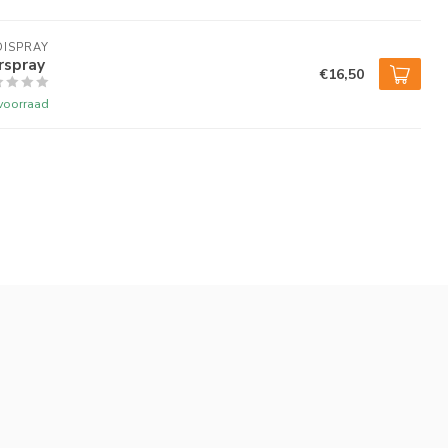
DISPRAY
rspray
€16,50
voorraad