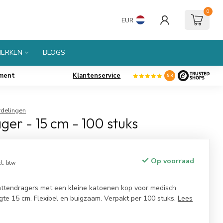
0
EUR
ERKEN
BLOGS
iment
Klantenservice
9.3
rdelingen
er - 15 cm - 100 stuks
Op voorraad
cl. btw
tendragers met een kleine katoenen kop voor medisch
gte 15 cm. Flexibel en buigzaam. Verpakt per 100 stuks.
Lees