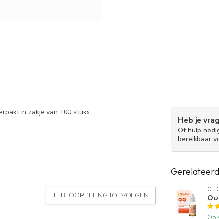
pakt in zakje van 100 stuks.
Heb je vra
Of hulp nodi
bereikbaar v
Gerelateerd
OT
JE BEOORDELING TOEVOEGEN
Oo
Op 