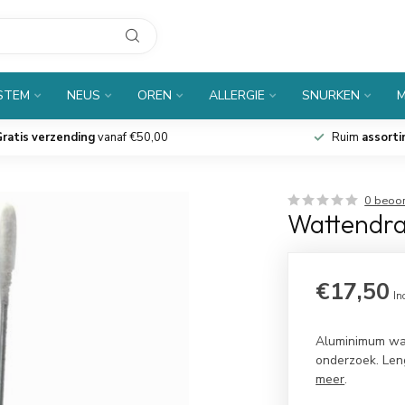
 STEM
NEUS
OREN
ALLERGIE
SNURKEN
M
ratis verzending
vanaf €50,00
Ruim
assort
0 beoo
Wattendrag
€17,50
In
Aluminimum wat
onderzoek. Len
meer
.