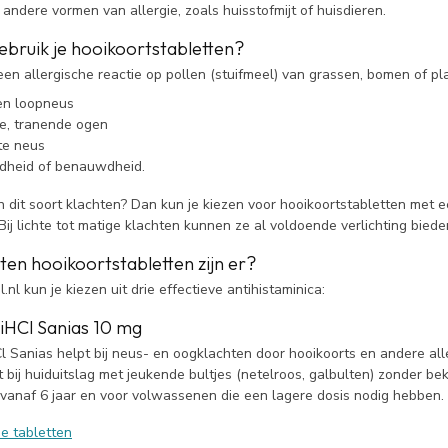
 andere vormen van allergie, zoals huisstofmijt of huisdieren.
bruik je hooikoortstabletten?
een allergische reactie op pollen (stuifmeel) van grassen, bomen of p
en loopneus
e, tranende ogen
te neus
dheid of benauwdheid.
n dit soort klachten? Dan kun je kiezen voor hooikoortstabletten met ee
Bij lichte tot matige klachten kunnen ze al voldoende verlichting bie
en hooikoortstabletten zijn er?
.nl kun je kiezen uit drie effectieve antihistaminica:
diHCl Sanias 10 mg
Cl Sanias helpt bij neus- en oogklachten door hooikoorts en andere al
t bij huiduitslag met jeukende bultjes (netelroos, galbulten) zonder 
 vanaf 6 jaar en voor volwassenen die een lagere dosis nodig hebben.
ne tabletten