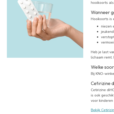
hooikoorts als
Wanneer ge
Hooikoorts is 
niezen 
jeukend
verstop
vermoei
Heb je last va
lichaam remt. 
Welke soort
Bij KNO-winkel
Cetirizine 
Cetirizine diH
is ook geschik
voor kinderen
Bekijk Cetirizi