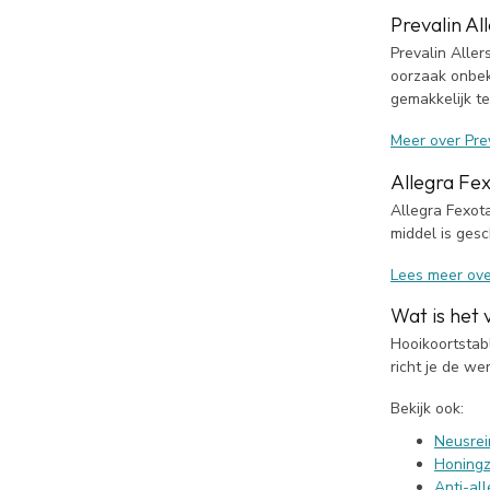
Prevalin Al
Prevalin Alle
oorzaak onbeke
gemakkelijk te
Meer over Prev
Allegra Fe
Allegra Fexot
middel is ges
Lees meer ove
Wat is het 
Hooikoortstabl
richt je de we
Bekijk ook:
Neusrein
Honingza
Anti-al