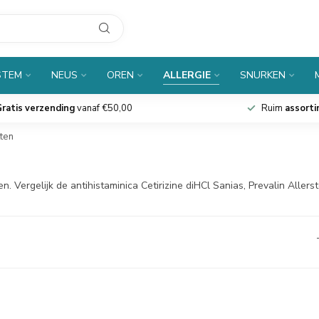
STEM
NEUS
OREN
ALLERGIE
SNURKEN
ratis verzending
vanaf €50,00
Ruim
assort
ten
n. Vergelijk de antihistaminica Cetirizine diHCl Sanias, Prevalin Aller