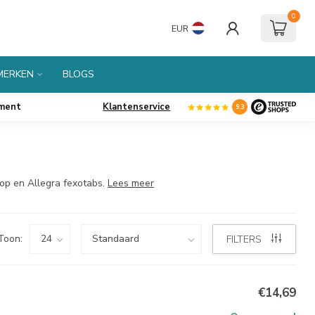
0
EUR
MERKEN
BLOGS
iment
Klantenservice
9.3
stop en Allegra fexotabs.
Lees meer
Toon:
FILTERS
€14,69