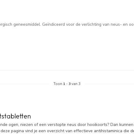
llergisch geneesmiddel. Geïndiceerd voor de verlichting van neus- en 
Toon
1
-
3
van 3
tstabletten
ende ogen, niezen of een verstopte neus door hooikoorts? Dan kunnen h
 deze pagina vind je een overzicht van effectieve antihistaminica die d