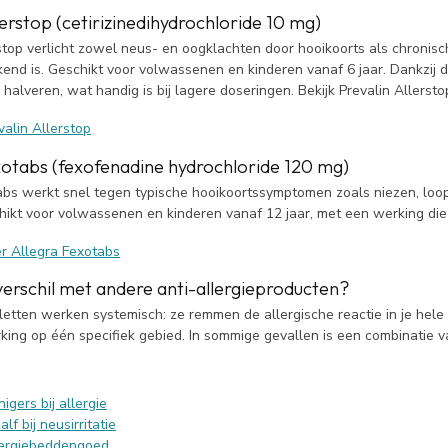
lerstop (cetirizinedihydrochloride 10 mg)
rstop verlicht zowel neus- en oogklachten door hooikoorts als chronis
nd is. Geschikt voor volwassenen en kinderen vanaf 6 jaar. Dankzij de 
 halveren, wat handig is bij lagere doseringen. Bekijk Prevalin Allersto
alin Allerstop
xotabs (fexofenadine hydrochloride 120 mg)
abs werkt snel tegen typische hooikoortssymptomen zoals niezen, loo
chikt voor volwassenen en kinderen vanaf 12 jaar, met een werking die
r Allegra Fexotabs
verschil met andere anti-allergieproducten?
etten werken systemisch: ze remmen de allergische reactie in je hele 
rking op één specifiek gebied. In sommige gevallen is een combinatie va
igers bij allergie
lf bij neusirritatie
lergiebeddengoed