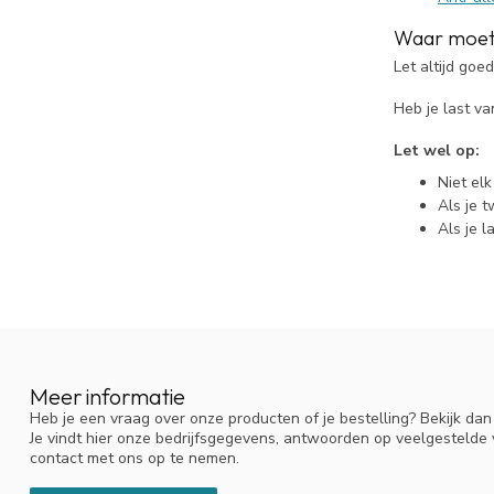
Waar moet j
Let altijd goe
Heb je last v
Let wel op:
Niet el
Als je t
Als je l
Meer informatie
Heb je een vraag over onze producten of je bestelling? Bekijk da
Je vindt hier onze bedrijfsgegevens, antwoorden op veelgestelde
contact met ons op te nemen.