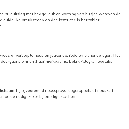
che huiduitslag met hevige jeuk en vorming van bultjes waarvan de
duidelijke breukstreep en deelinstructie is het tablet
p
pneus of verstopte neus en jeukende, rode en tranende ogen. Het
 doorgaans binnen 1 uur merkbaar is. Bekijk Allegra Fexotabs
lichaam. Bij bijvoorbeeld neussprays, oogdruppels of neuszalf
n beide nodig, zeker bij ernstige klachten.