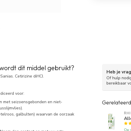
wordt dit middel gebruikt?
Heb je vra
Sanias. Cetirizine diHCl
Of hulp nodi
bereikbaar v
ndiceerd voor:
Gerelateerd
en met seizoensgebonden en niet-
sslijmvlies).
RH
netelroos, galbulten) waarvan de oorzaak
All
Op 