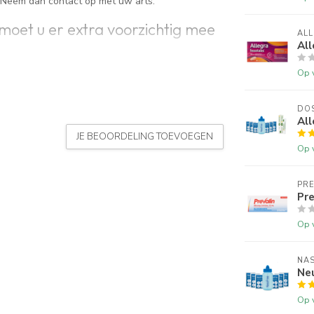
? Neem dan contact op met uw arts.
moet u er extra voorzichtig mee
AL
All
Op 
van de andere stoffen
it middel"
), voor hydroxyzine of voor piperazine
geneesmiddelen).
DO
All
an de nieren (ernstig
JE BEOORDELING TOEVOEGEN
Op 
l?
nneemt.
PRE
Pre
 in de werking van de
arts zal de nieuwe dosis
Op 
NA
 beschadigingen van het
Ne
s.
 u een risico bestaat voor aanvallen van
Op 