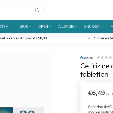
 STEM
NEUS
OREN
ALLERGIE
SNURKEN
M
ratis verzending
vanaf €50,00
Ruim
assort
Cetirizine
tabletten
€6,49
Incl.
Cetirizine diHC
voor de verlic