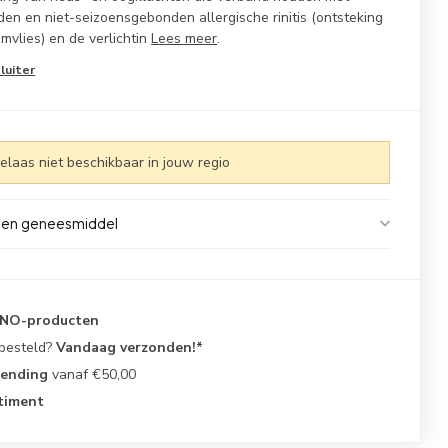
en en niet-seizoensgebonden allergische rinitis (ontsteking
jmvlies) en de verlichtin
Lees meer
.
sluiter
 helaas niet beschikbaar in jouw regio
 een geneesmiddel
KNO-producten
 besteld?
Vandaag verzonden!*
zending
vanaf €50,00
timent