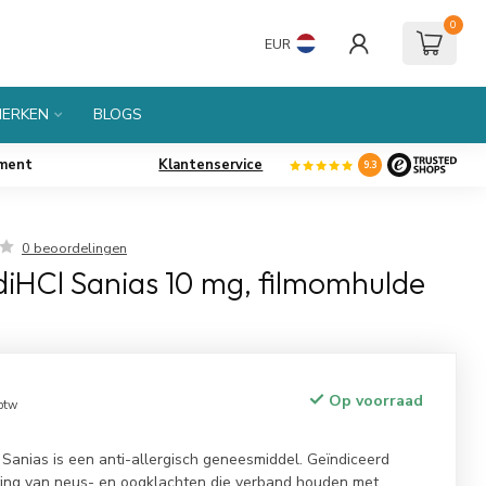
0
EUR
ERKEN
BLOGS
iment
Klantenservice
9.3
0 beoordelingen
 diHCl Sanias 10 mg, filmomhulde
Op voorraad
 btw
l Sanias is een anti-allergisch geneesmiddel. Geïndiceerd
hting van neus- en oogklachten die verband houden met