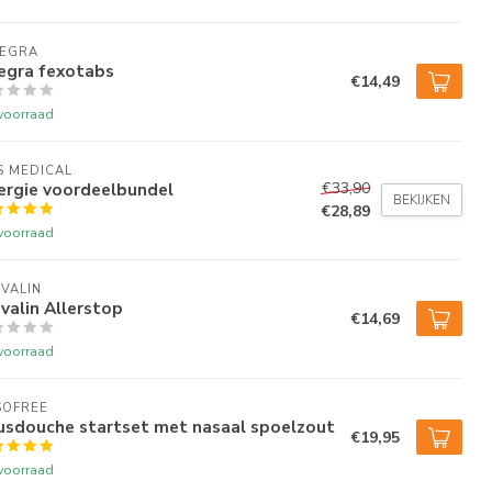
LEGRA
egra fexotabs
€14,49
voorraad
S MEDICAL
ergie voordeelbundel
€33,90
BEKIJKEN
€28,89
voorraad
VALIN
valin Allerstop
€14,69
voorraad
SOFREE
usdouche startset met nasaal spoelzout
€19,95
voorraad