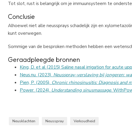
Het belangrijkste bestanddeel is pure (zuivere) honing. Dit 
wondjes.
medisch hu
NasuMel Honing neuszalf
€17,7
Zorg voor voldoende rust
Tot slot, rust is belangrijk om je immuunsysteem te onderste
Conclusie
Alhoewel niet alle neussprays schadelijk zijn en xylometazoline
kunt overwegen.
Sommige van de besproken methoden hebben een wetenschapp
Geraadpleegde bronnen