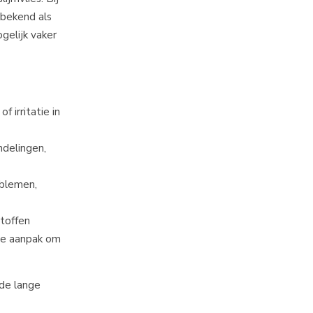
 bekend als
gelijk vaker
 irritatie in
ndelingen,
oblemen,
toffen
re aanpak om
 de lange