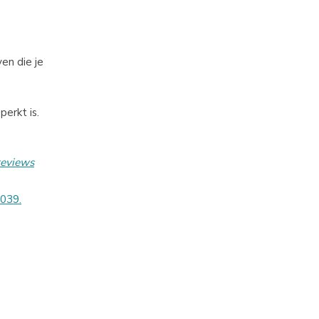
stjes en
ven die je
erkt is.