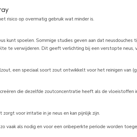
ray
t risico op overmatig gebruik wat minder is.
us kunt spoelen. Sommige studies geven aan dat neusdouches tij
e te verwijderen. Dit geeft verlichting bij een verstopte neus, v
zout, een speciaal soort zout ontwikkelt voor het reinigen van (g
reëren die dezelfde zoutconcentratie heeft als de vloeistoffen in
rgt voor irritatie in je neus en kan pijnlijk zijn.
an zo vaak als nodig en voor een onbeperkte periode worden toege