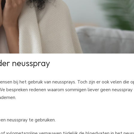
der neusspray
en bij het gebruik van neussprays. Toch zijn er ook velen die op
. We bespreken redenen waarom sommigen liever geen neusspray 
 ademen.
 neusspray te gebruiken.
f xylometazoline vernauwen tijdelijk de bloedvaten in het neussl