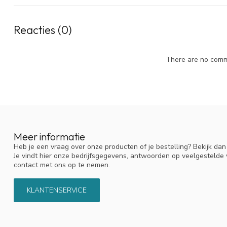
King, D. et al (2015) Saline nasal irrigation for acute up
Neus.nu. (2023).
Neusspray-verslaving bij jongeren: wa
Pien, P. (2005).
Chronic rhinosinusitis: Diagnosis and
Power. (2024).
Understanding sinusmassage
. WithPow
Neusklachten
Neusspray
Verkoudheid
Reacties (0)
There are no comme