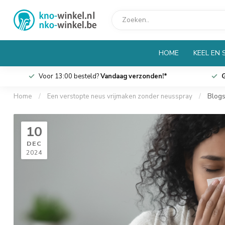
HOME
KEEL EN 
Voor 13:00 besteld?
Vandaag verzonden!*
G
Home
/
Een verstopte neus vrijmaken zonder neusspray
/
Blog
10
DEC
2024