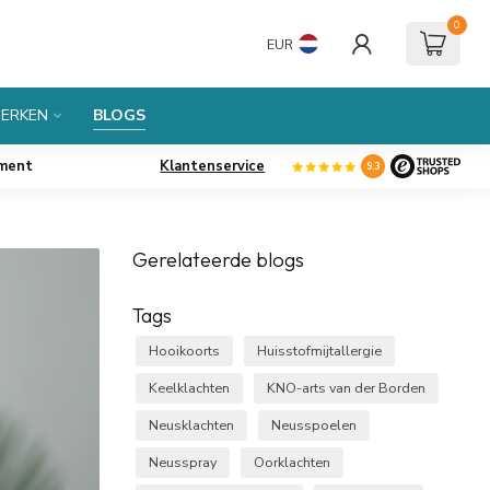
0
EUR
ERKEN
BLOGS
iment
Klantenservice
9.3
Gerelateerde blogs
Tags
Hooikoorts
Huisstofmijtallergie
Keelklachten
KNO-arts van der Borden
Neusklachten
Neusspoelen
Neusspray
Oorklachten