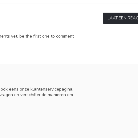
per respiratory tract infections.
Cochrane Database of Systematic 
t kun je als ouder doen?
Neus.nu.
 management
.
Cleveland Clinic Journal of Medicine
, 72(12), 1033-
er.
LAAT EEN REAC
nts yet, be the first one to comment