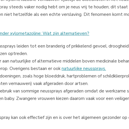
 spray steeds vaker nodig hebt om je neus vrij te houden; dit staat
 en niet hetzelfde als een echte verslaving. Dit fenomeen komt mo
nder xylometazoline: Wat zijn alternatieven?
sprays leiden tot een branderig of prikkelend gevoel, droogheid of
uzen optreden.
an natuurlijke of alternatieve middelen boven medicinale beha
derop. Overigens bestaan er ook
natuurlijke neussprays.
oeningen, zoals hoge bloeddruk, hartproblemen of schildklierpr
ten vernauwen) vaak afgeraden door artsen.
ebruik van sommige neussprays afgeraden omdat de werkzame s
n baby. Zwangere vrouwen kiezen daarom vaak voor een veilige
ray kan ook effectief zijn en is over het algemeen gezonder op