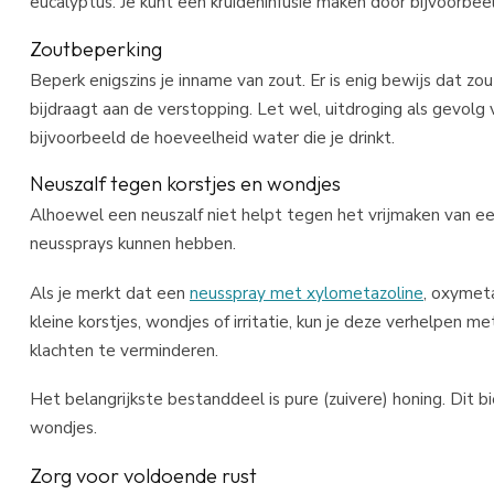
verstoppingen.
Kruidenremedies
Sommige kruiden staan erom bekend te kunnen helpen bij h
eucalyptus. Je kunt een kruideninfusie maken door bijvoorbe
Zoutbeperking
Beperk enigszins je inname van zout. Er is enig bewijs dat zo
bijdraagt aan de verstopping. Let wel, uitdroging als gevolg
bijvoorbeeld de hoeveelheid water die je drinkt.
Neuszalf tegen korstjes en wondjes
Alhoewel een neuszalf niet helpt tegen het vrijmaken van e
neussprays kunnen hebben.
Als je merkt dat een
neusspray met xylometazoline
, oxymeta
kleine korstjes, wondjes of irritatie, kun je deze verhelpen m
klachten te verminderen.