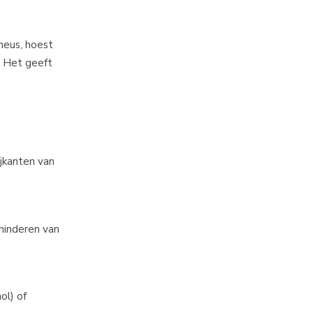
neus, hoest
. Het geeft
ijkanten van
rminderen van