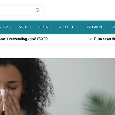
STEM
NEUS
OREN
ALLERGIE
SNURKEN
M
ratis verzending
vanaf €50,00
Ruim
assort
s