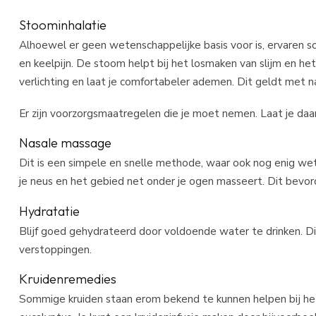
medisch hu
NasoFree Neusdouche startset met nasaal
€19,9
spoelzout
Stoominhalatie
Alhoewel er geen wetenschappelijke basis voor is, ervaren
en keelpijn. De stoom helpt bij het losmaken van slijm en 
verlichting en laat je comfortabeler ademen. Dit geldt me
Er zijn voorzorgsmaatregelen die je moet nemen. Laat je daa
Nasale massage
Dit is een simpele en snelle methode, waar ook nog enig wete
je neus en het gebied net onder je ogen masseert. Dit bevor
Hydratatie
Blijf goed gehydrateerd door voldoende water te drinken. Dit