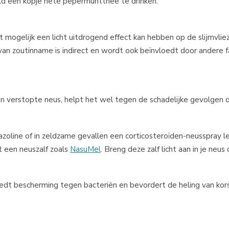
et openen van je luchtwegen. Met name pepermunt (bevat menth
eld een kopje hete pepermuntthee te drinken.
ut mogelijk een licht uitdrogend effect kan hebben op de slijmvlie
 van zoutinname is indirect en wordt ook beïnvloedt door andere f
en verstopte neus, helpt het wel tegen de schadelijke gevolgen
zoline of in zeldzame gevallen een corticosteroïden-neusspray le
et een neuszalf zoals
NasuMel
. Breng deze zalf licht aan in je neu