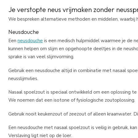
Je verstopte neus vrijmaken zonder neussp
We bespreken alternatieve methoden en middelen, waarbij he
Neusdouche
Een
neusdouche
is een medisch hulpmiddel waarmee je de ne
kunnen helpen om slijm en opgehoopte deeltjes in de neusholt
sprake is van veel slijmvorming.
Gebruik een neusdouche altijd in combinatie met nasaal spoel
neusslijmvlies.
Nasaal spoelzout is speciaal ontwikkeld om een oplossing te c
We noemen dat een isotone of fysiologische zoutoplossing.
Gebruik nooit keukenzout of zeezout of alleen kraanwater. Dit zo
Een neusdouche met nasaal spoelzout is veilig in gebruik, k
Verslaving ligt niet op de loer.