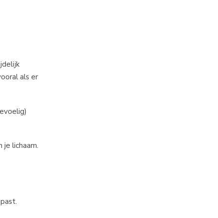
delijk
ooral als er
evoelig)
 je lichaam.
past.