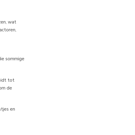
ol) of
zen, wat
actoren,
 die sommige
idt tot
s om de