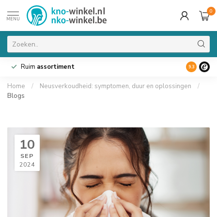
0
MENU
Ruim
assortiment
9.3
Home
/
Neusverkoudheid: symptomen, duur en oplossingen
/
Blogs
10
SEP
2024