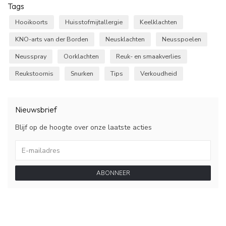
Tags
Hooikoorts
Huisstofmijtallergie
Keelklachten
KNO-arts van der Borden
Neusklachten
Neusspoelen
Neusspray
Oorklachten
Reuk- en smaakverlies
Reukstoornis
Snurken
Tips
Verkoudheid
Nieuwsbrief
Blijf op de hoogte over onze laatste acties
ABONNEER