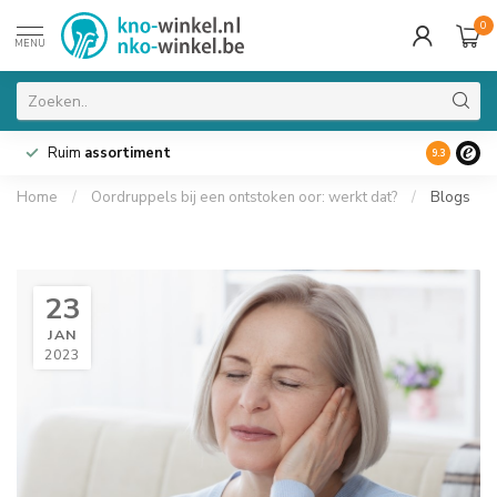
0
MENU
Ruim
assortiment
9.3
Home
/
Oordruppels bij een ontstoken oor: werkt dat?
/
Blogs
23
JAN
2023