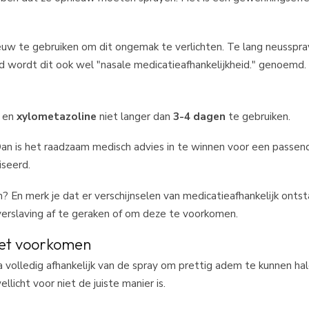
euw te gebruiken om dit ongemak te verlichten. Te lang neusspra
rd wordt dit ook wel "nasale medicatieafhankelijkheid." genoemd.
en
xylometazoline
niet langer dan
3-4 dagen
te gebruiken.
an is het raadzaam medisch advies in te winnen voor een passen
iseerd.
n? En merk je dat er verschijnselen van medicatieafhankelijk onts
verslaving af te geraken of om deze te voorkomen.
het voorkomen
jna volledig afhankelijk van de spray om prettig adem te kunnen ha
licht voor niet de juiste manier is.