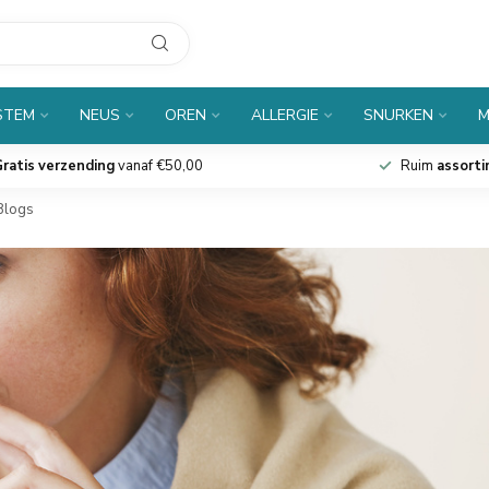
STEM
NEUS
OREN
ALLERGIE
SNURKEN
M
ratis verzending
vanaf €50,00
Ruim
assort
Blogs