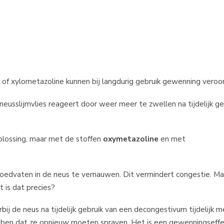
f xylometazoline kunnen bij langdurig gebruik gewenning veroo
usslijmvlies reageert door weer meer te zwellen na tijdelijk geb
lossing, maar met de stoffen
oxymetazoline
en met
edvaten in de neus te vernauwen. Dit vermindert congestie. Ma
 is dat precies?
bij de neus na tijdelijk gebruik van een decongestivum tijdelijk 
hebben dat ze opnieuw moeten sprayen. Het is een gewenningseffe