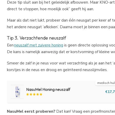
Deze tip sluit aan bij het geleidelijk afbouwen. Maar KNO-ar
direct te stoppen, hoe moeilijk ook” geeft hij aan.
Maar als dat niet lukt, probeer dan één neusgat per keer af te
het andere neusgat ‘afkicken’. Daarna moet je binnen een pa
Tip 3. Verzachtende neuszalf
Een
neuszalf met zuivere honing
is geen directe oplossing voo
De kans is namelijk aanwezig dat er korstvorming of kleine w
Smeer de zalf in je neus voor wat verzachting als je aan het 
korstjes in de neus en droog en geïrriteerd neusslijmvlies.
medisch hu
NasuMel Honing neuszalf
€17,7
NasuMel eerst proberen?
Dat kan! Vraag een proefmonster