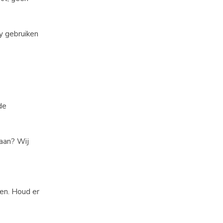
y gebruiken
de
taan? Wij
len. Houd er