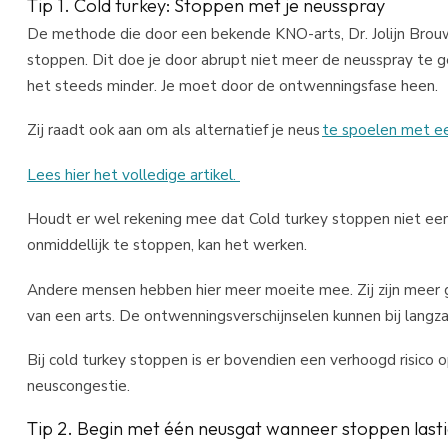
Tip 1. Cold turkey: Stoppen met je neusspray
De methode die door een bekende KNO-arts, Dr. Jolijn Brouwer
stoppen. Dit doe je door abrupt niet meer de neusspray te g
het steeds minder. Je moet door de ontwenningsfase heen.
Zij raadt ook aan om als alternatief je neus
te spoelen met e
Lees hier het volledige artikel.
Houdt er wel rekening mee dat Cold turkey stoppen niet een
onmiddellijk te stoppen, kan het werken.
Andere mensen hebben hier meer moeite mee. Zij zijn meer g
van een arts. De ontwenningsverschijnselen kunnen bij langz
Bij cold turkey stoppen is er bovendien een verhoogd risico o
neuscongestie.
Tip 2. Begin met één neusgat
wanneer stoppen lastig