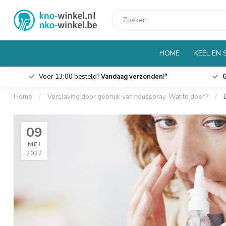
HOME
KEEL EN 
Voor 13:00 besteld?
Vandaag verzonden!*
G
Home
/
Verslaving door gebruik van neusspray. Wat te doen?
/
09
MEI
2022