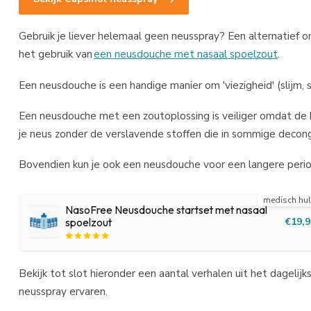
Gebruik je liever helemaal geen neusspray? Een alternatief 
het gebruik van
een neusdouche met nasaal spoelzout
.
Een neusdouche is een handige manier om 'viezigheid' (slijm, s
Een neusdouche met een zoutoplossing is veiliger omdat de k
je neus zonder de verslavende stoffen die in sommige decong
Bovendien kun je ook een neusdouche voor een langere perio
medisch hu
NasoFree Neusdouche startset met nasaal
€19,9
spoelzout
Bekijk tot slot hieronder een aantal verhalen uit het dagelij
neusspray ervaren.