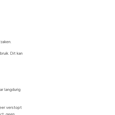
rzaken.
ruik. Dit kan
ar langdurig
meer verstopt
ct, geen