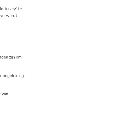
ld turkey’ te
rzet wordt
aden zijn om
r begeleiding
e van