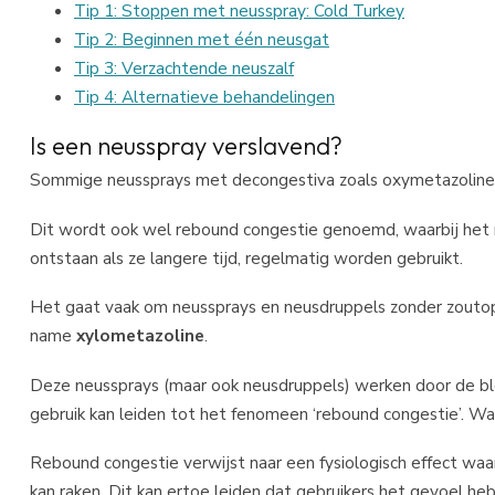
Tip 1: Stoppen met neusspray: Cold Turkey
Tip 2: Beginnen met één neusgat
Tip 3: Verzachtende neuszalf
Tip 4: Alternatieve behandelingen
Is een neusspray verslavend?
Sommige neussprays met decongestiva zoals oxymetazoline o
Dit wordt ook wel rebound congestie genoemd, waarbij het ne
ontstaan als ze langere tijd, regelmatig worden gebruikt.
Het gaat vaak om neussprays en neusdruppels zonder zoutop
name
xylometazoline
.
Deze neussprays (maar ook neusdruppels) werken door de blo
gebruik kan leiden tot het fenomeen ‘rebound congestie’. Wat
Rebound congestie verwijst naar een fysiologisch effect waar
kan raken. Dit kan ertoe leiden dat gebruikers het gevoel 