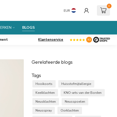
0
EUR
ERKEN
BLOGS
iment
Klantenservice
9.3
Gerelateerde blogs
Tags
Hooikoorts
Huisstofmijtallergie
Keelklachten
KNO-arts van der Borden
Neusklachten
Neusspoelen
Neusspray
Oorklachten