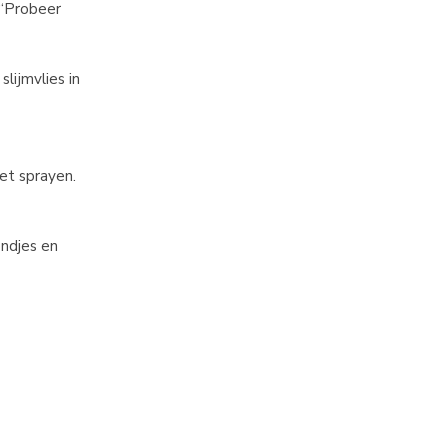
 “Probeer
lijmvlies in
et sprayen.
ondjes en