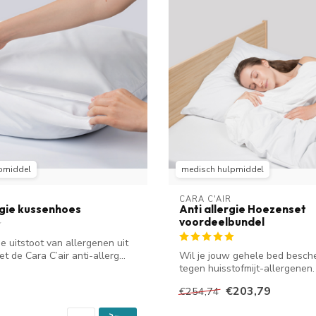
pmiddel
medisch hulpmiddel
CARA C'AIR
rgie kussenhoes
Anti allergie Hoezenset
voordeelbundel
e uitstoot van allergenen uit
t de Cara C’air anti-allerg...
Wil je jouw gehele bed besc
tegen huisstofmijt-allergenen
voorde...
€203,79
€254,74