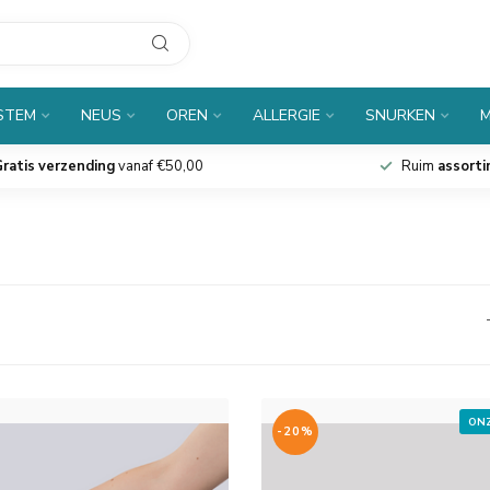
 STEM
NEUS
OREN
ALLERGIE
SNURKEN
M
ratis verzending
vanaf €50,00
Ruim
assort
ONZ
-20%