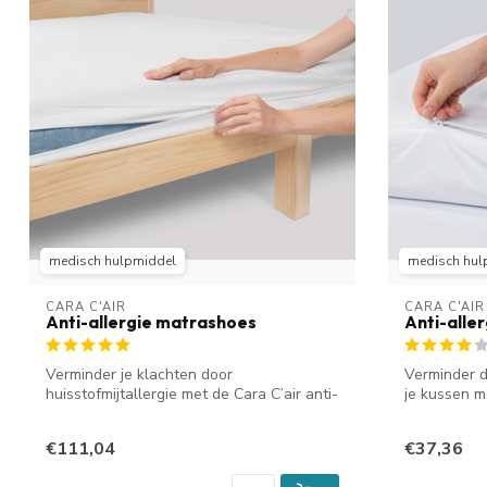
medisch hulpmiddel
medisch hul
CARA C'AIR
CARA C'AIR
Anti-allergie matrashoes
Anti-alle
Verminder je klachten door
Verminder d
huisstofmijtallergie met de Cara C’air anti-
je kussen me
allergie ...
€111,04
€37,36