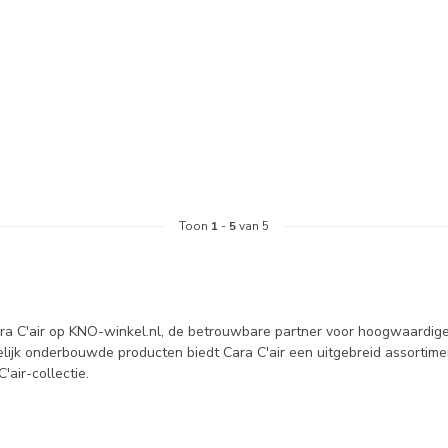
Toon
1
-
5
van 5
ra C'air op KNO-winkel.nl, de betrouwbare partner voor hoogwaardige 
ijk onderbouwde producten biedt Cara C'air een uitgebreid assortime
'air-collectie.