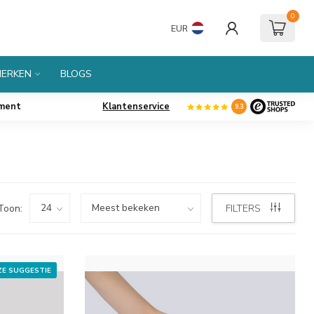
0
EUR
ERKEN
BLOGS
iment
Klantenservice
9.3
Toon:
FILTERS
E SUGGESTIE