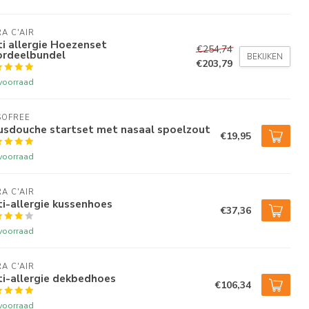
A C'AIR
i allergie Hoezenset
€254,74
ordeelbundel
BEKIJKEN
€203,79
voorraad
SOFREE
usdouche startset met nasaal spoelzout
€19,95
voorraad
A C'AIR
i-allergie kussenhoes
€37,36
voorraad
A C'AIR
i-allergie dekbedhoes
€106,34
voorraad