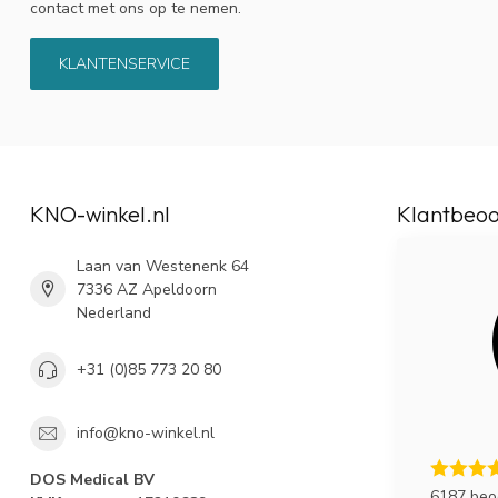
contact met ons op te nemen.
KLANTENSERVICE
KNO-winkel.nl
Klantbeoo
Laan van Westenenk 64
7336 AZ Apeldoorn
Nederland
+31 (0)85 773 20 80
info@kno-winkel.nl
DOS Medical BV
6187 beo