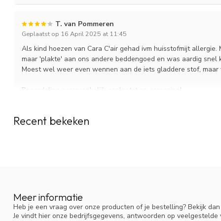
Eigenschappen Cara C’air matrashoes
T. van Pommeren
De matrashoes is:
Geplaatst op 16 April 2025 at 11:45
Gemaakt van polyester en polyamide
Als kind hoezen van Cara C'air gehad ivm huisstofmijt allergie
Heerlijk zacht en ritselt niet
maar 'plakte' aan ons andere beddengoed en was aardig snel ka
Extreem nauw geweven en toch ademend
Moest wel weer even wennen aan de iets gladdere stof, maar v
Hypoallergeen
Niet gecoat of geplastificeerd
Beoordeling oorspronkelijk geplaatst op caracair.nl.
Gemaakt zonder toevoeging van chemische middelen
In allerlei maten te bestellen voor 1- en 2-persoonsmatras
Op maat te maken
Recent bekeken
M. Stokvis
Gebruik matrashoes
Geplaatst op 16 April 2025 at 11:24
Was de matrashoes 1 à 2 keer per jaar op 60 graden. Strijk of ble
Ik heb ze gekocht voor mijn man. Hij snottert veel minder.
op lage temperatuur in de droger.
Beoordeling oorspronkelijk geplaatst op caracair.nl.
Slaap je in een bed met twee losse matrassen, koop dan voor all
matras waar je zelf niet op slaapt, kun je namelijk allergieklachten
Meer informatie
Heb je een vraag over onze producten of je bestelling? Bekijk da
Je vindt hier onze bedrijfsgegevens, antwoorden op veelgestelde