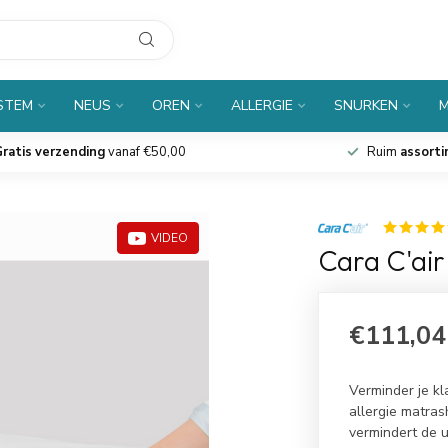
 STEM
NEUS
OREN
ALLERGIE
SNURKEN
M
ratis verzending
vanaf €50,00
Ruim
assort
VIDEO
Cara C'air
€111,04
Verminder je kl
allergie matras
vermindert de u