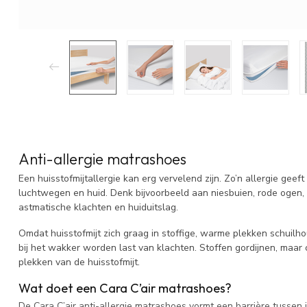
Anti-allergie matrashoes
Een huisstofmijtallergie kan erg vervelend zijn. Zo’n allergie geef
luchtwegen en huid. Denk bijvoorbeeld aan niesbuien, rode ogen,
astmatische klachten en huiduitslag.
Omdat huisstofmijt zich graag in stoffige, warme plekken schuilh
bij het wakker worden last van klachten. Stoffen gordijnen, maar 
plekken van de huisstofmijt.
Wat doet een Cara C’air matrashoes?
De Cara C’air anti-allergie matrashoes vormt een barrière tussen j