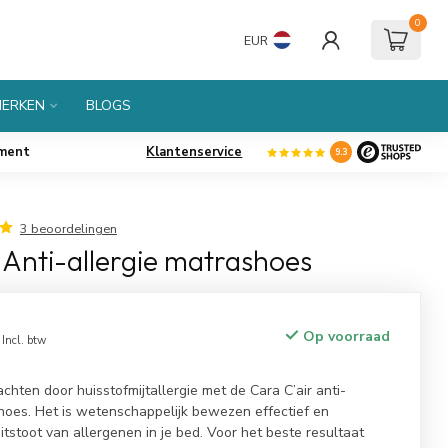
0
EUR
ERKEN
BLOGS
iment
Klantenservice
9.3
3 beoordelingen
 Anti-allergie matrashoes
Op voorraad
Incl. btw
achten door huisstofmijtallergie met de Cara C’air anti-
hoes. Het is wetenschappelijk bewezen effectief en
itstoot van allergenen in je bed. Voor het beste resultaat