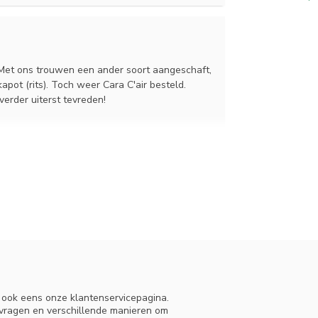
. Met ons trouwen een ander soort aangeschaft,
pot (rits). Toch weer Cara C'air besteld.
erder uiterst tevreden!
sen
ek ‘m niet, laat de hoes drogen aan de waslijn of
ebei de matrassen een losse hoes. Ook van het
 krijgen.
n ook eens onze klantenservicepagina.
 vragen en verschillende manieren om