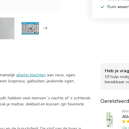
Ruim
assor
Heb je vra
t namelijk
allerlei klachten
aan neus, ogen,
Of hulp nodi
 een loopneus, galbulten, jeukende ogen,
bereikbaar v
oudt, hebben veel mensen ’s nachts of ’s ochtends
Gerelateerd
ook je matras, dekbed en kussen zijn favoriete
RH
All
Op 
ou en de huisstofmijt. De stof van de hoes is