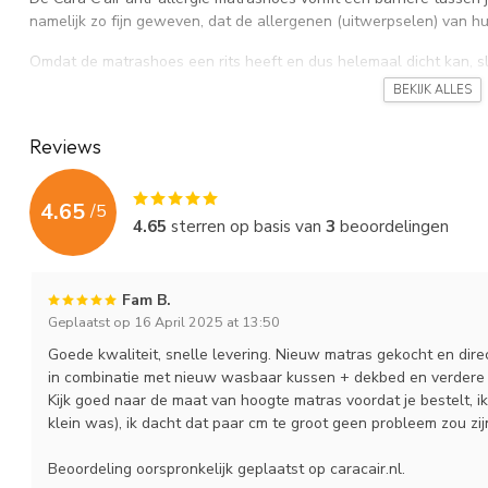
namelijk zo fijn geweven, dat de allergenen (uitwerpselen) van hu
Omdat de matrashoes een rits heeft en dus helemaal dicht kan, slu
daardoor 98 procent van de huisstofmijtallergenen binnen. Die ade
BEKIJK ALLES
Dat maakt een flink verschil voor je klachten!
Reviews
Wetenschappelijk bewezen werking
De werking van de anti-allergie matrashoes is
wetenschappelijk
4.65
/
5
betrouwbare barrière tegen huisstofmijtallergenen. Door het matra
4.65
sterren op basis van
3
beoordelingen
nachts minder allergenen in. Dat kan veel verschil maken in de ma
Toch is het goed om te weten dat een matras niet de enige plek i
en kussen zijn bronnen van allergenen. Bescherm je alleen je matra
Fam B.
andere delen van je bed bestaan.
Geplaatst op 16 April 2025 at 13:50
Goede kwaliteit, snelle levering. Nieuw matras gekocht en dire
Wil je je slaapomgeving écht vrij maken van allergenen, kies dan
in combinatie met nieuw wasbaar kussen + dekbed en verdere
kussen en dekbed. Alleen dan is je bed rondom afgesloten en prof
Kijk goed naar de maat van hoogte matras voordat je bestelt, i
van de volledige
Cara C’air hoezenset
ontvang je 20% korting, ma
klein was), ik dacht dat paar cm te groot geen probleem zou zi
garantie
.
Beoordeling oorspronkelijk geplaatst op caracair.nl.
Staat de juiste maat er niet tussen? Bestel dan de hoezen
op maa