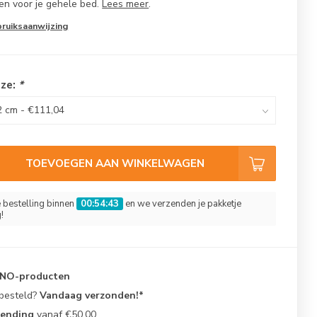
en voor je gehele bed.
Lees meer
.
bruiksaanwijzing
uze:
*
TOEVOEGEN AAN WINKELWAGEN
e bestelling binnen
00:54:42
en we verzenden je pakketje
!
KNO-producten
 besteld?
Vandaag verzonden!*
zending
vanaf €50,00