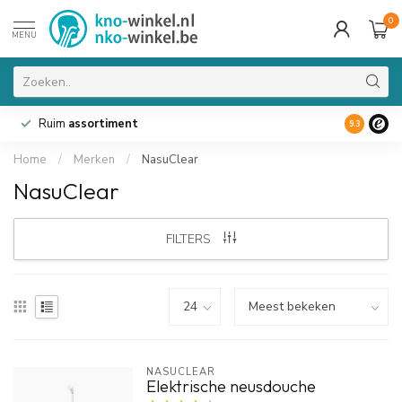
0
MENU
Ruim
assortiment
9.3
Home
/
Merken
/
NasuClear
NasuClear
FILTERS
NASUCLEAR
Elektrische neusdouche