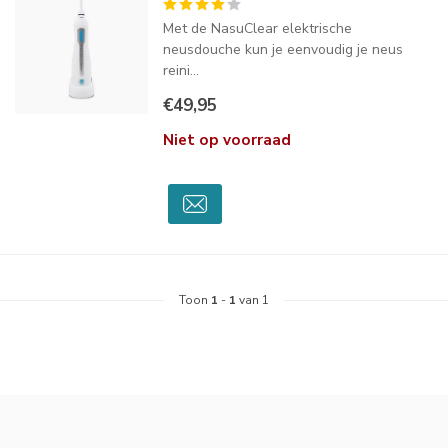
Met de NasuClear elektrische
neusdouche kun je eenvoudig je neus
reini...
€49,95
Niet op voorraad
Toon
1
-
1
van 1