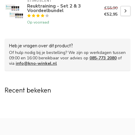
STIMUSCENT
maakt het makkelijker om vol te houden en je voortgang te
Reuktraining - Set 2 & 3
€55,90
Voordeelbundel
volgen. Smellow is gratis te gebruiken en bedoeld als praktische
€52,95
ondersteuning bij reuktraining.
Op voorraad
De app is gratis te downloaden via de
Google Play Store
én de
Apple App Store
.
Heb je vragen over dit product?
Partner van:
Of hulp nodig bij je bestelling? We zijn op werkdagen tussen
09:00 en 16:00 bereikbaar voor advies op
085-773 2080
of
via
info@kno-winkel.nl
Goed om te weten:
Na opening heeft de set een houdbaarheid van drie
maanden.
Recent bekeken
Eén flacon bevat 3 ml olie.
De sets zullen geleverd worden inclusief handleiding.
De reuktraining is geschikt voor volwassenen en kinderen
boven de 12 jaar oud.
Bekijk de gebruiksaanwijzing
Bekijk waarschuwingen