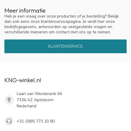
Meer informatie
De reuktraining van DOS Medical is ook bekend van:
Omroep
MAX
(vanaf 9:50)
,
Nieuwsuur
,
NOS
,
De Volkskrant,
NPO-3
Heb je een vraag over onze producten of je bestelling? Bekijk
dan ook eens onze klantenservicepagina. Je vindt hier onze
Brandpunt
en het
NRC.
bedrijfsgegevens, antwoorden op veelgestelde vragen en
verschillende manieren om contact met ons op te nemen.
KLANTENSERVICE
KNO-winkel.nl
Laan van Westenenk 64
7336 AZ Apeldoorn
Nederland
+31 (0)85 773 20 80