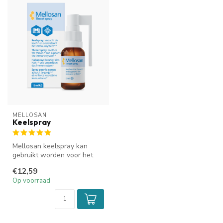
MELLOSAN
Keelspray
Mellosan keelspray kan
gebruikt worden voor het
verzachten van je keel en
€12,59
voor h...
Op voorraad