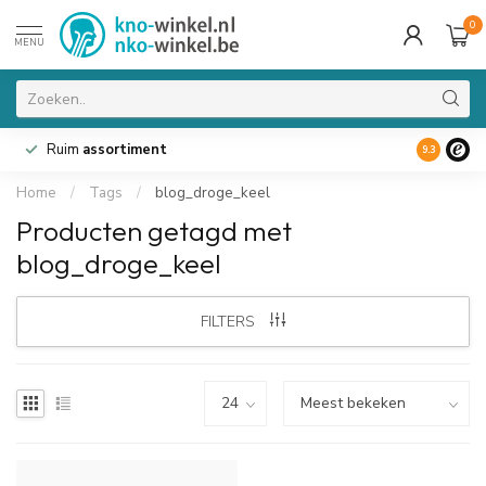
0
MENU
Ruim
assortiment
9.3
Home
/
Tags
/
blog_droge_keel
Producten getagd met
blog_droge_keel
FILTERS