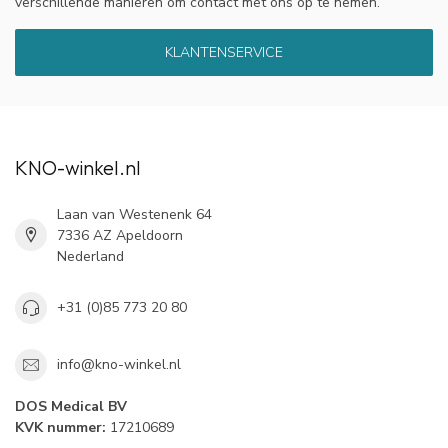
verschillende manieren om contact met ons op te nemen.
KLANTENSERVICE
KNO-winkel.nl
Laan van Westenenk 64
7336 AZ Apeldoorn
Nederland
+31 (0)85 773 20 80
info@kno-winkel.nl
DOS Medical BV
KVK nummer:
17210689