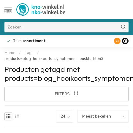
MENU
Ruim
assortiment
9.3
Home
/
Tags
/
products=blog_hooikoorts_symptomen_neusklachten3
Producten getagd met
products=blog_hooikoorts_symptomen
FILTERS