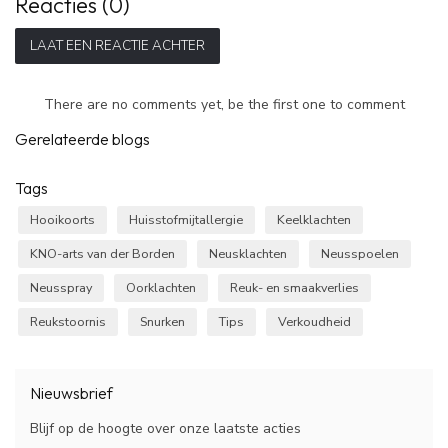
Reacties (0)
LAAT EEN REACTIE ACHTER
There are no comments yet, be the first one to comment
Gerelateerde blogs
Tags
Hooikoorts
Huisstofmijtallergie
Keelklachten
KNO-arts van der Borden
Neusklachten
Neusspoelen
Neusspray
Oorklachten
Reuk- en smaakverlies
Reukstoornis
Snurken
Tips
Verkoudheid
Nieuwsbrief
Blijf op de hoogte over onze laatste acties