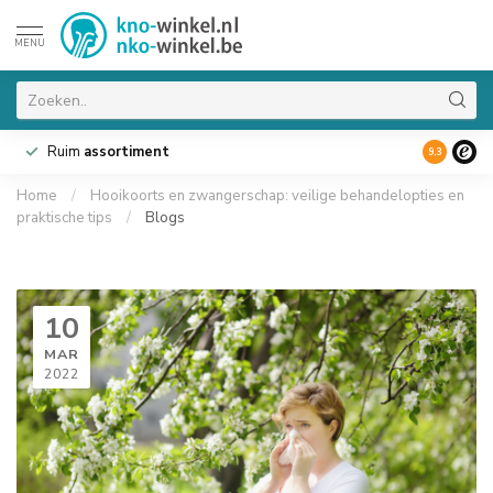
MENU
Ruim
assortiment
9.3
Home
/
Hooikoorts en zwangerschap: veilige behandelopties en
praktische tips
/
Blogs
10
MAR
2022