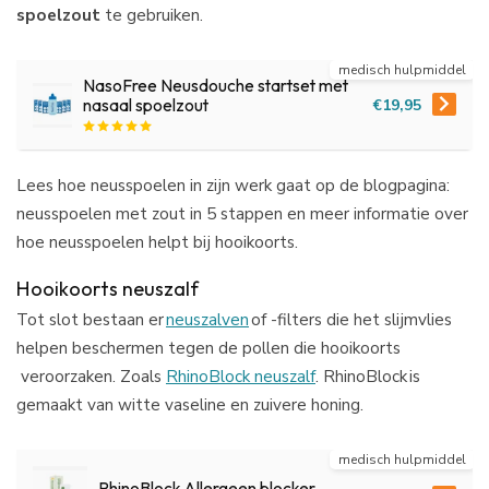
spoelzout
te gebruiken.
medisch hulpmiddel
NasoFree Neusdouche startset met
€19,95
nasaal spoelzout
Lees hoe neusspoelen in zijn werk gaat op de blogpagina:
neusspoelen met zout in 5 stappen en meer informatie over
hoe neusspoelen helpt bij hooikoorts.
Hooikoorts neuszalf
Tot slot bestaan er
neuszalven
of -filters die het slijmvlies
helpen beschermen tegen de pollen die hooikoorts
veroorzaken. Zoals
RhinoBlock neuszalf
. RhinoBlock is
gemaakt van witte vaseline en zuivere honing.
medisch hulpmiddel
RhinoBlock Allergeen blocker