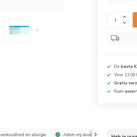
De
beste 
Voor 13:00
Gratis ver
Ruim
assor
. verkoudheid en allergie
Adem vrij door een schone neus
Heb je vra