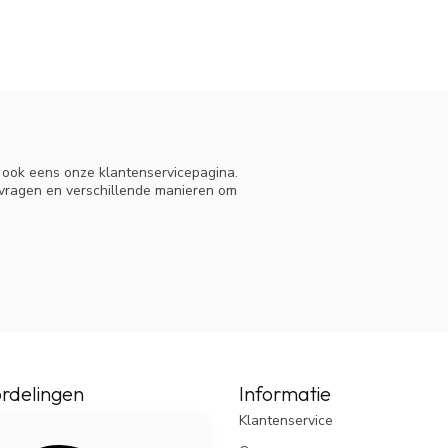
eer maar dit is super goed en snel opgelost en
saal spoelzout met xylitol.
De combinatie van
ilm van bacteriën.
/stuk
Korting
n ook eens onze klantenservicepagina.
 vragen en verschillende manieren om
-5%
-13%
-24%
korting.
.
jk te doseren ipv zelf te maken, top spul
rdelingen
Informatie
Klantenservice