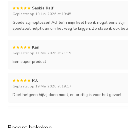
Welke ingrediënten bevat NasoFree nasaal
Saskia Kalf
Nasaal spoelzout bestaat uit een combinatie van
natriumchlorid
Geplaatst op 10 Juni 2026 at 19:45
Deze combinatie zorgt voor een zoutoplossing met een samenstellin
Goede slijmoplosser! Achterin mijn keel heb ik nogal eens slijm 
van het neusslijmvlies.
spoelzout helpt dan om het weg te krijgen. Zo slaap ik ook bete
Wanneer je het spoelzout oplost in lauw water, ontstaat een oplo
te spoelen.
Kan
Het gebruik van een speciaal samengesteld spoelzout is belangr
Geplaatst op 31 Mei 2026 at 21:19
keukenzout kan namelijk een branderig of trekkend gevoel geven en 
Een super product
Door de juiste samenstelling voelt nasaal spoelzout doorgaans mi
Ook verkrijgbaar als set met de NasoFree
P.J.
Geplaatst op 19 Mei 2026 at 19:17
Heb je nog geen neusdouche? Dan kan je spoelzout ook kopen in
zijn de mogelijke samenstellingen.
Doet hetgeen hij/zij doen moet, en prettig is voor het gevoel.
De losse neusdouche (met 4 zakjes spoelzout)
Startset met de neusdouche en 30 zakjes spoelzout
Harvey
Uitgebreide Startset met de neusdouche en 60 zakjes spoe
Geplaatst op 2 Mei 2026 at 10:52
Ook verkrijgbaar met xylitol
Recent bekeken
Product is gewoon goed. Service is top.