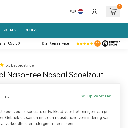
0
EUR
ERKEN
BLOGS
50,00
Klantenservice
Ruim
assortiment
9.3
51 beoordelingen
al NasoFree Nasaal Spoelzout
Op voorraad
cl. btw
 spoelzout is speciaal ontwikkeld voor het reinigen van je
ten. Gebruik dit samen met een neusdouche vermindering van
.a. verkoudheid en allergieën.
Lees meer
.