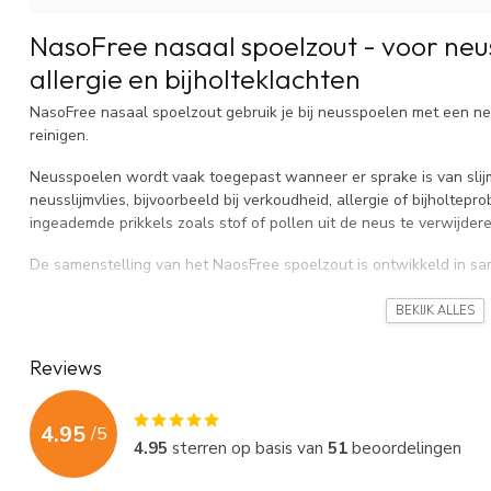
NasoFree nasaal spoelzout - voor neu
allergie en bijholteklachten
NasoFree nasaal spoelzout gebruik je bij neusspoelen met een n
reinigen.
Neusspoelen wordt vaak toegepast wanneer er sprake is van slijmo
neusslijmvlies, bijvoorbeeld bij verkoudheid, allergie of bijholtepr
ingeademde prikkels zoals stof of pollen uit de neus te verwijdere
De samenstelling van het NaosFree spoelzout is ontwikkeld in 
Wanneer gebruik je NasoFree nasaal spoel
BEKIJK ALLES
Neusspoelen met spoelzout wordt vaak toegepast bij:
Reviews
Verkoudheid
Allergische neusklachten zoals
hooikoorts
en
huisstofmijtal
Neusbijholteontsteking
of bijholteklachten (gebruik nasaal 
4.95
/
5
Aanhoudende
loopneus
4.95
sterren op basis van
51
beoordelingen
Nazorg na een neusoperatie