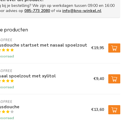
g bij je bestelling? We zijn op werkdagen tussen 09:00 en 16:00
oor advies op
085-773 2080
of via
info@kno-winkel.nl
e producten
SOFREE
usdouche startset met nasaal spoelzout
€19,95
voorraad
SOFREE
aal spoelzout met xylitol
€9,40
voorraad
SOFREE
usdouche
€13,60
voorraad