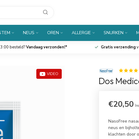
 STEM
NEUS
OREN
ALLERGIE
SNURKEN
M
besteld?
Vandaag verzonden!*
Gratis verzending
vanaf €
VIDEO
Dos Medic
€20,50
In
NasoFree nasaal
neus en bijhol
klachten door o