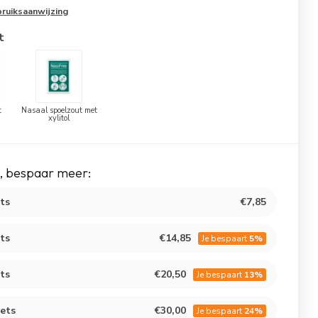
bruiksaanwijzing
t
t
Nasaal spoelzout met
xylitol
, bespaar meer:
ts
€7,85
ts
€14,85
Je bespaart
5%
ts
€20,50
Je bespaart
13%
hets
€30,00
Je bespaart
24%