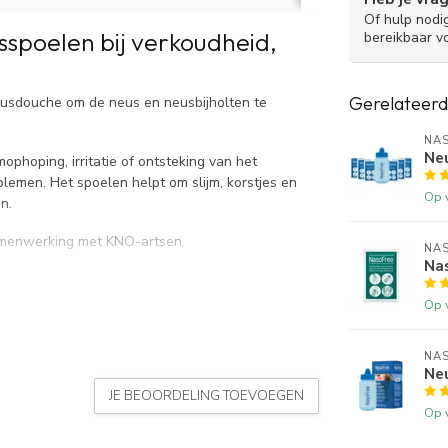
Of hulp nodi
sspoelen bij verkoudheid,
bereikbaar v
Gerelateerd
eusdouche om de neus en neusbijholten te
NA
Ne
phoping, irritatie of ontsteking van het
oblemen. Het spoelen helpt om slijm, korstjes en
Op 
n.
samenwerking met KNO-artsen.
NA
Nas
zout?
Op 
NA
lergie
Ne
spoelzout met xylitol)
JE BEOORDELING TOEVOEGEN
Op 