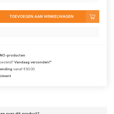
TOEVOEGEN AAN WINKELWAGEN
KNO-producten
 besteld?
Vandaag verzonden!*
zending
vanaf €50,00
timent
Verkleint de kans op infecties
gen over dit product?